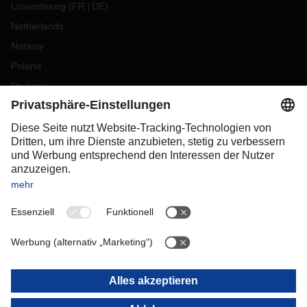
Luxembourg
(
FR
DE
)
Netherlands
Norway
Poland
Portugal
Romania
Slovakia
Spain
Sweden
Switzerland
(
DE
FR
)
Turkey
OCEANIA
Australia
New Zealand