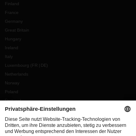
Finland
France
Germany
Great Britain
Hungary
Ireland
Italy
Luxembourg
(
FR
DE
)
Netherlands
Norway
Poland
Portugal
Romania
Slovakia
Spain
Sweden