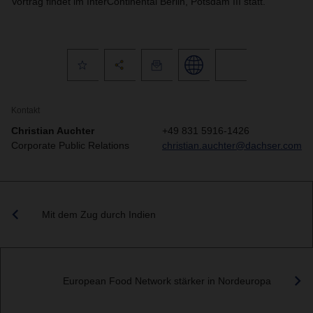
Vortrag findet im InterContinental Berlin, Potsdam III statt.
Kontakt
Christian Auchter
+49 831 5916-1426
Corporate Public Relations
christian.auchter@dachser.com
Mit dem Zug durch Indien
European Food Network stärker in Nordeuropa