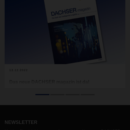
13.12.2022
Das neue DACHSER magazin ist da!
Zur Einschätzung der weltweiten Konjunktur wird die Logistik
gerne als Gradmesser herangezogen. Denn es sind die
internationalen Warenströme, an denen sich Veränderungen
in den globalen Handelsbeziehungen frühzeitig ablesen
lassen. Gleichzeitig können die aktuellen geopolitischen
Transformationen auch für eine Neu- und Umgestaltung der
NEWSLETTER
Supply Chains sorgen. Das ist eines der Themen im neuen