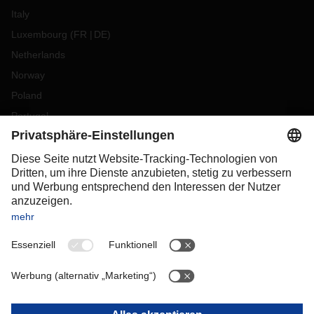
Italy
Luxembourg
(
FR
DE
)
Netherlands
Norway
Poland
Portugal
Romania
Slovakia
Spain
Sweden
Switzerland
(
DE
FR
)
Turkey
OCEANIA
Australia