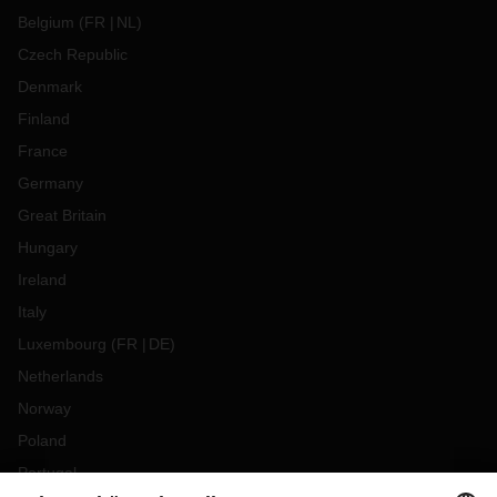
Belgium
(
FR
NL
)
Czech Republic
Denmark
Finland
France
Germany
Great Britain
Hungary
Ireland
Italy
Luxembourg
(
FR
DE
)
Netherlands
Norway
Poland
Portugal