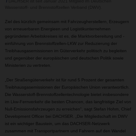
DACHSER ist seit Januar 2021 Mitglied im Deutschen
Wasserstoff- und Brennstoffzellen Verband (DWV).
Ziel des kürzlich gemeinsam mit Fahrzeugherstellern, Erzeugern
von erneuerbaren Energieen und Logistikunternehmen
gegründeten Arbeitskreises ist es, die Marktvorbereitung und -
einführung von Brennstoffzellen-LKW zur Reduzierung der
Treibhausgasemissionen im Güterverkehr politisch zu begleiten
und gegenüber der europäischen und deutschen Politik sowie
Ministerien zu vertreten.
„Der Straßengüterverkehr ist für rund 5 Prozent der gesamten
Treibhausgasemissionen der Europäischen Union verantwortlich.
Die Wasserstoff-Brennstoffzellentechnologie bietet insbesondere
im Lkw-Fernverkehr die besten Chancen, das langfristige Ziel von
Null-Emissionsfahrzeugen zu erreichen“, sagt Stefan Hohm, Chief
Development Officer bei DACHSER. „Die Mitgliedschaft im DWV
ist ein wichtiger Baustein, um das DACHSER-Netzwerk
zusammen mit Transportpartnern und Fahrern auf den Wandel