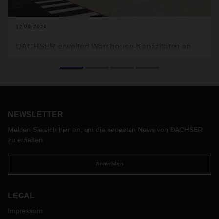
12.06.2024
DACHSER erweitert Warehouse-Kapazitäten an
zwei französischen Standorten
Mit dem Bau neuer Anlagen in Roissy und Nîmes stärkt
DACHSER in Frankreich seine Kapazitäten im Bereich
Warehousing. In Roissy im Großraum Paris wurden 20.000
Quadratmeter Lagerfläche geschaffen. In Nîmes in der
NEWSLETTER
Region Okzitanien in Südfrankreich ging ein 12.000
Quadratmeter großes Warehouse in Betrieb.
Melden Sie sich hier an, um die neuesten News von DACHSER
zu erhalten.
Anmelden
LEGAL
Impressum