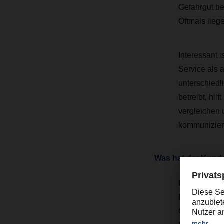
Gefahrgut be
Oftmals lieg
Interessant 
Service als a
unterschied
betreibt, hil
vergleichen
kommunizier
Was hat der Kund
Die Kunden 
Logistikproz
Corporate So