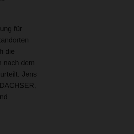
ung für
tandorten
h die
n nach dem
rteilt.
Jens
ei DACHSER,
und