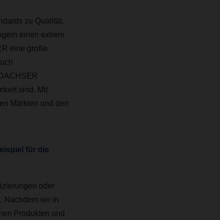
dards zu Qualität,
angem einen extrem
R eine große
auch
ch DACHSER
kert sind. Mit
den Märkten und den
spiel für die
izierungen oder
t. Nachdem wir in
chen Produkten und