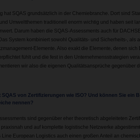
 hat SQAS grundsätzlich in der Chemiebranche. Dort sind Stan
 und Umweltthemen traditionell enorm wichtig und haben seit l
enwert. Darum haben die SQAS-Assessments auch für DACHSE
as System kombiniert sowohl Qualitäts- und Sicherheits-, als 
zmanagement-Elemente. Also exakt die Elemente, denen si
pflichtet fühlt und die fest in den Unternehmensstrategien veran
ntieren wir also die eigenen Qualitätsansprüche gegenüber 
 SQAS von Zertifizierungen wie ISO? Und können Sie ein Bei
eiche nennen?
essments sind gegenüber eher theoretisch abgeleiteten Zertif
 praxisnah und auf komplette logistische Netzwerke abgestimm
 Line European Logistics auch einen großen Anteil an chemis