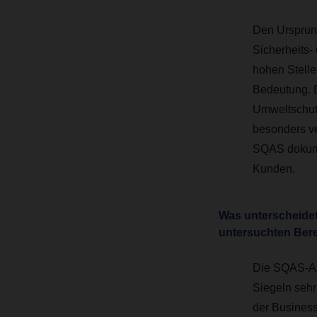
Den Ursprung
Sicherheits-
hohen Stell
Bedeutung. D
Umweltschut
besonders ver
SQAS dokume
Kunden
.
Was unterscheidet
untersuchten Ber
Die SQAS-Ass
Siegeln sehr
der Business