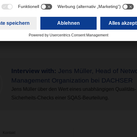
fordert. Außerdem haben die Kunden jederzeit die Möglichkeit,
. Transparenter und wirksamer kann eine Beurteilung eines Logi
 Dank für das Gespräch.
Interview with:
Jens Müller, Head of Netw
Management Organization bei DACHSER
Jens Müller über
den Wert eines unabhängigen Qualitäts-
Sicherheits-Checks einer SQAS-Beurteilung.
Kontakt