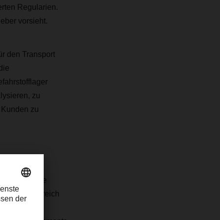
erten Regularien.
eber vorsieht.
ür den Transport
die
ahrstofflager
lysieren, zu
n Kunden zu
hervorragende
e sich im Bereich
 chemischen