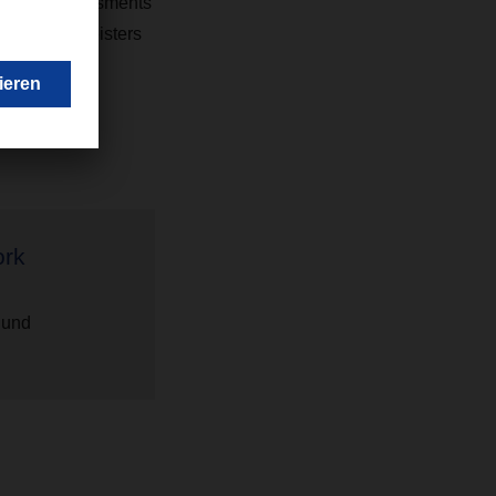
 an den Assessments
stikdienstleisters
ork
 und