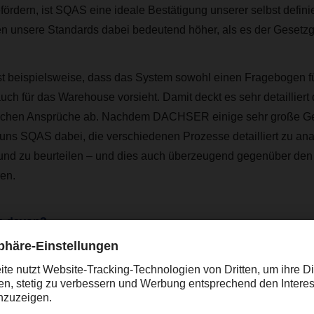
fördern, ist SQAS eine ideale Bestätigung unserer selbst defini
en unsere Standards dabei bedeutend höher, als es der Gesetzg
ist beispielsweise, dass das System sowohl einen Fragebogen f
uch für das Warehouse vorsieht. Damit deckt es sehr detailliert 
lichen Ansprüche ab. Nachdem DACHSER einige sehr große Gef
ft uns SQAS dabei, die verschiedenen Prozesse detailliert zu ana
 und zu beurteilen – und dies auch überzeugend gegenüber de
en.
e davon?
können sich dank SQAS sicher sein, dass sich DACHSER für 
esse, Qualität, Umwelt, Gesundheit und Sicherheit einsetzt sowi
cial Responsibility engagiert. Dies wird von Unternehmen der