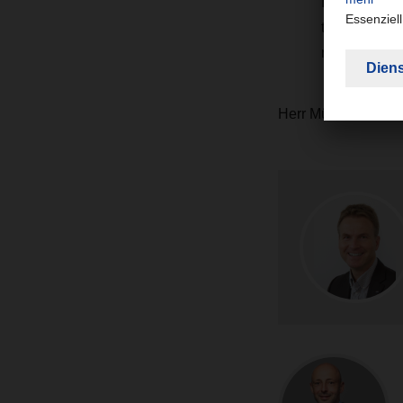
Industrie ge
teilzunehmen
nicht sein.
Herr Müller, vielen