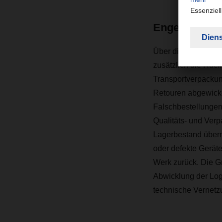
Enge Vernetz
Über die Niederlas
zusätzlich die Rüc
Transportverpacku
Retouren abgewicke
Falschbestellunge
Qualitäts- und Ver
Lagerbestand übe
oder defekte Gerät
Werk zurück. Die Gr
Abwicklung der Logi
technische Vernetzu