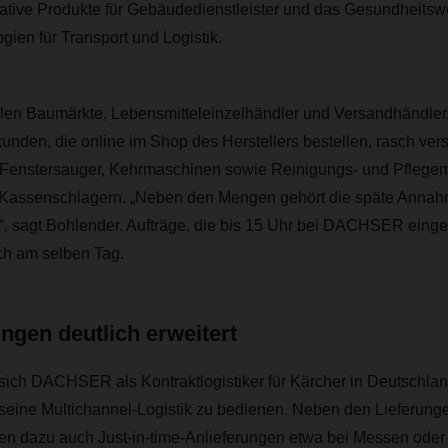
tive Produkte für Gebäudedienstleister und das Gesundheitswe
ien für Transport und Logistik.
len Baumärkte, Lebensmitteleinzelhändler und Versandhändler
kunden, die online im Shop des Herstellers bestellen, rasch ver
 Fenstersauger, Kehrmaschinen sowie Reinigungs- und Pflegemit
 Kassenschlagern. „Neben den Mengen gehört die späte Annah
, sagt Bohlender. Aufträge, die bis 15 Uhr bei DACHSER einge
ch am selben Tag.
ngen deutlich erweitert
sich DACHSER als Kontraktlogistiker für Kärcher in Deutschlan
seine Multichannel-Logistik zu bedienen. Neben den Lieferunge
 dazu auch Just-in-time-Anlieferungen etwa bei Messen oder 