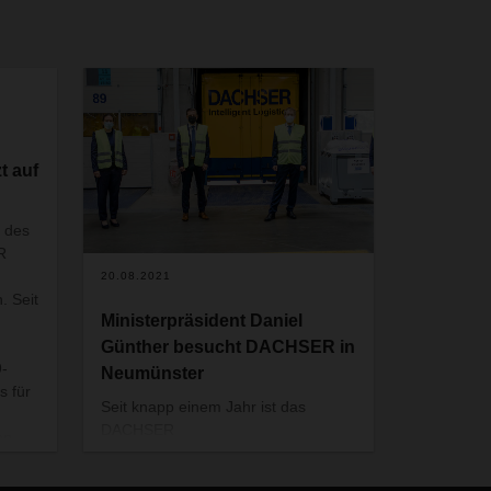
 auf
 des
R
20.08.2021
. Seit
Ministerpräsident Daniel
Günther besucht DACHSER in
9-
Neumünster
 für
Seit knapp einem Jahr ist das
DACHSER
en-
Logistikzentrum Schleswig-Holstein
in Neumünster in Betrieb. Nun kam
 in