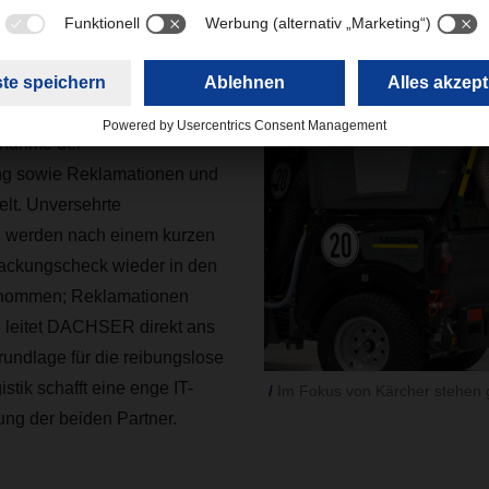
ung der IT-Systeme
sung in Öhringen werden
knahme der
ng sowie Reklamationen und
lt. Unversehrte
n werden nach einem kurzen
packungscheck wieder in den
rnommen; Reklamationen
e leitet DACHSER direkt ans
undlage für die reibungslose
stik schafft eine enge IT-
Im Fokus von Kärcher stehen
ng der beiden Partner.