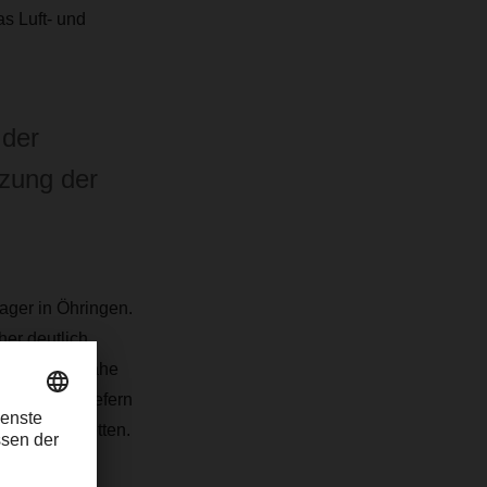
s Luft- und
 der
tzung der
ager in Öhringen.
er deutlich
oduktion im nahe
in Europa liefern
 19.500 Paletten.