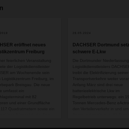
en
.2019
28.05.2024
SER eröffnet neues
DACHSER Dortmund setzt
stikzentrum Freiburg
schwere E-Lkw
iner feierlichen Veranstaltung
Die Dortmunder Niederlassung
ete der Logistikdienstleister
Logistikdienstleisters DACHSE
SER am Wochenende sein
treibt die Elektrifizierung seiner
 Logistikzentrum Freiburg, im
Transportverkehre weiter voran
bepark Breisgau. Die neue
Anfang März sind drei neue
e umfasst ein
batterieelektrische Lkw im
lagsterminal mit 82
Regelbetrieb unterwegs: ein 1
oren und einer Grundfläche
Tonnen Mercedes-Benz eActros
.117 Quadratmetern sowie ein
den Verteilerverkehr in und um
töckiges Bürogebäude. Das
Dortmund sowie zwei 42-Tonn
nehmen investierte rund 22
Wechselbrückenfahrzeuge von
onen Euro in den Standort und
Volvo, die tagsüber für Kunden