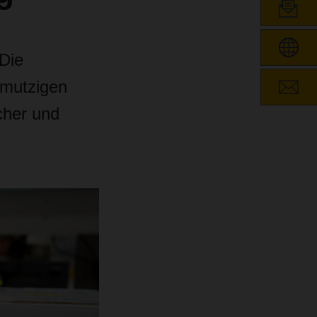
Die
hmutzigen
cher und