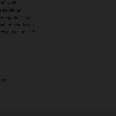
nt“, weiß
 ständig an
R angedockt hat,
cherheit reduziert
es ja auch um viel:
com