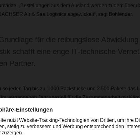
aumärkte. „Bestellungen aus dem Ausland werden zudem über da
DACHSER Air & Sea Logistics abgewickelt“, sagt Bohlender.
Grundlage für die reibungslose Abwicklung
stik schafft eine enge IT-technische Verne
en Partner.
n so jeden Tag bis zu 1.300 Packstücke und 2.500 Pakete das L
im vergangenen Jahr speziell für die Zusammenarbeit mit Kärch
ich ist das Distributionszentrum nicht nur eng an die Kärcher-Pr
heim angebunden, auch die verschiedenen Produktionsstätten 
n Öhringen an. Das Logistikzentrum bietet heute Platz für rund
er Fläche nutzt Kärcher.