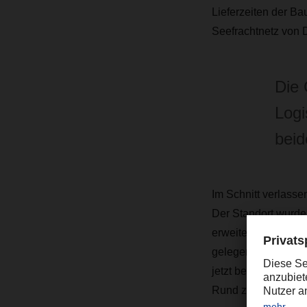
Lieferzeiten der B
Seefrachtnetz von 
Die 
Logi
beid
Im Schnitt verlasse
Der Standort wurde 
erweitert. Schließl
gelegenen Obersont
jetzt bei DACHSER i
Rund zwei Drittel d