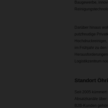
Baugewerbe, innova
Reinigungstechnolog
Darüber hinaus wol
putzfreudige Privat
Hochdruckreiniger,
im Frühjahr zu den
Herausforderungen“
Logistikzentrum no
Standort Öhri
Seit 2005 kümmert 
Absatzkanäle über 
B2B-Kunden gehören