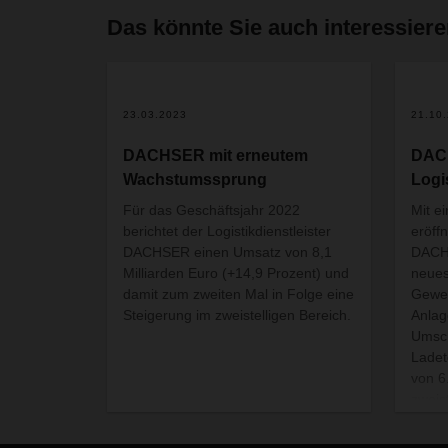
Das könnte Sie auch interessier
23.03.2023
21.10
DACHSER mit erneutem
DACH
Wachstumssprung
Logi
Für das Geschäftsjahr 2022
Mit e
berichtet der Logistikdienstleister
eröffn
DACHSER einen Umsatz von 8,1
DACH
Milliarden Euro (+14,9 Prozent) und
neues
damit zum zweiten Mal in Folge eine
Gewer
Steigerung im zweistelligen Bereich.
Anlag
Umsch
Ladet
von 6
zweis
Unter
Milli