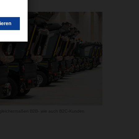
 gleichermaßen B2B- wie auch B2C-Kunden