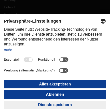
Norway
Poland
Portugal
Romania
Slovakia
Spain
Sweden
Switzerland
(
DE
FR
)
Turkey
OCEANIA
Australia
New Zealand