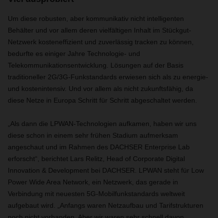
Um diese robusten, aber kommunikativ nicht intelligenten
Behälter und vor allem deren vielfältigen Inhalt im Stückgut-
Netzwerk kosteneffizient und zuverlässig tracken zu können,
bedurfte es einiger Jahre Technologie- und
Telekommunikationsentwicklung. Lösungen auf der Basis
traditioneller 2G/3G-Funkstandards erwiesen sich als zu energie-
und kostenintensiv. Und vor allem als nicht zukunftsfähig, da
diese Netze in Europa Schritt für Schritt abgeschaltet werden.
„Als dann die LPWAN-Technologien aufkamen, haben wir uns
diese schon in einem sehr frühen Stadium aufmerksam
angeschaut und im Rahmen des DACHSER Enterprise Lab
erforscht“, berichtet Lars Relitz, Head of Corporate Digital
Innovation & Development bei DACHSER. LPWAN steht für Low
Power Wide Area Network, ein Netzwerk, das gerade in
Verbindung mit neuesten 5G-Mobilfunkstandards weltweit
aufgebaut wird. „Anfangs waren Netzaufbau und Tarifstrukturen
noch nicht vorhanden. Aber wir waren sehr schnell davon