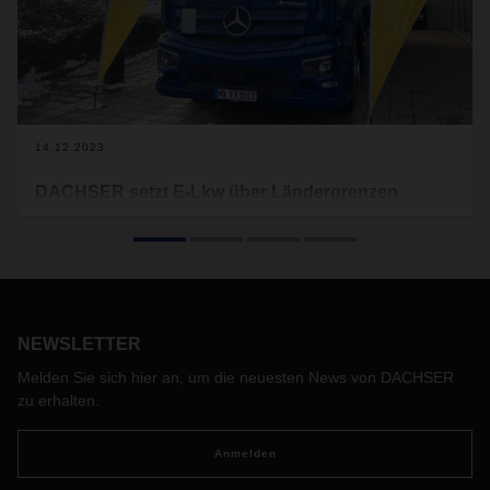
14.12.2023
DACHSER setzt E-Lkw über Ländergrenzen
hinweg ein
Zum ersten Mal bringt DACHSER einen vollständig
elektrisch betriebenen Lkw über Ländergrenzen hinweg an
den Start. Ein eActros von Mercedes-Benz fährt seit kurzem
fünf Mal die Woche vom Logistikzentrum Hof zur rund 200
NEWSLETTER
Kilometer entfernten Niederlassung in Kladno bei Prag und
wieder zurück.
Melden Sie sich hier an, um die neuesten News von DACHSER
zu erhalten.
Anmelden