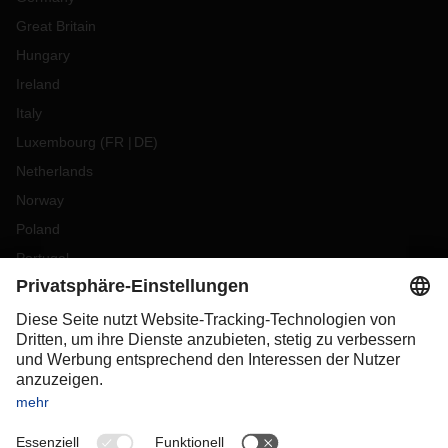
Great Britain
Hungary
Ireland
Italy
Luxembourg
(
FR
DE
)
Netherlands
Norway
Poland
Portugal
Romania
Slovakia
Spain
Sweden
Switzerland
(
DE
FR
)
Turkey