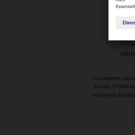
teil
Funk
Ener
lang
Mita
Für moderne Logist
deshalb LPWAN-Netz
schon eine flächen