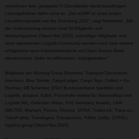
vornehmen bzw. geeignete IT-Dienstleister damit beauftragen.
Lizenzgebühren fallen nicht an. „Der eCMR ist unser erstes
Leuchtturmprojekt seit der Gründung 2021“, sagt Nettsträter. „Mit
der Unterstützung unserer rund 50 Mitglieder und
Netzwerkpartner (Stand Mai 2025), zukünftiger Mitglieder und
einer wachsenden Logistik-Community werden noch viele weitere
erfolgreiche neue Industriestandards auf Open-Source-Basis
dazukommen. Jeder ist willkommen, mitzugestalten.“
Mitglieder der Working Group Electronic Transport Documents
Aventeon, Blue Yonder, CargoLedger, Cargo Sign, Collect + Go,
Dachser, DB Schenker, DSLV Bundesverband Spedition und
Logistik, duisport, Editel, Fraunhofer-Institut für Materialfluss und
Logistik IML, Gebrüder Weiss, GS1 Germany, iteratec, LKW
WALTER, Markant, Pionira, Rhenus, SITRA, TradeLink, Trans.eu,
TransFollow, Translogica, Transporeon, TriNet, ZeKju, ZUFALL
logistics group (Stand Mai 2025).