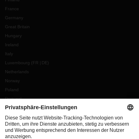
France
Germany
Great Britain
Hungary
Ireland
Italy
Luxembourg
(
FR
DE
)
Netherlands
Norway
Poland
Portugal
Romania
Slovakia
Spain
Sweden