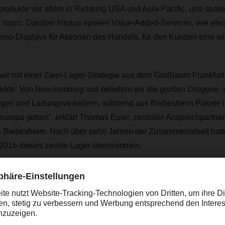
rprodukte vor allem in Richtung USA und Asia-Pacific, und späte
 hinzu. Darüber hinaus spielen Value-Added-Services, wie etw
mo-Displays für Aktionen des Handels, für den Kunden eine wic
wir mit einer Zwei-Lager-Strategie aus dem Großraum Frankfurt
rkte: Von Neu-Isenburg aus beliefern wir die großen Drogerie-
gen und Ladungsverkehren, während aus Biebesheim Pakete in
europa gehen“, erklärt Thomas Euler, zentraler Ansprechpartner
 in Biebesheim. Nach über zehn Jahren der Zusammenarbeit h
 2016 dieses zweite Lager übernommen.
 wir dort leisten, ist Kontraktlogistik in Rei