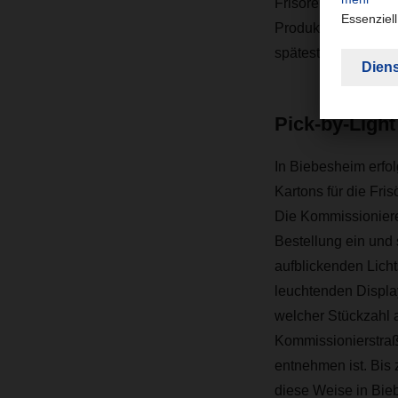
Frisöre, die in ihr
Produkte tagesaktu
spätestens 48 Stund
Pick-by-Light 
In Biebesheim erfol
Kartons für die Fris
Die Kommissioniere
Bestellung ein und
aufblickenden Lich
leuchtenden Displa
welcher Stückzahl a
Kommissionierstraße
entnehmen ist. Bis
diese Weise in Bie