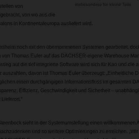
insbesondere für kleine Teile
stellen von
 gebracht, von wo aus die
lons in Kontinentaleuropa ausliefert wird.
ebesheim noch mit den übernommenen Systemen gearbeitet, doc
eam von Thomas Euler auf das DACHSER-eigene Warehouse M
ieg auf die tief integrierte Software wird sich für Kao und di
 auszahlen, davon ist Thomas Euler überzeugt: „Einheitliche 
öglichen einen durchgängigen Informationsfluss im gesamten
sparenz, Effizienz, Geschwindigkeit und Sicherheit – unabhäng
Lieferort.“
Steenbock sieht in der Systemumstellung einen willkommenen A
achzudenken und so weitere Optimierungen zu erreichen. „Wir