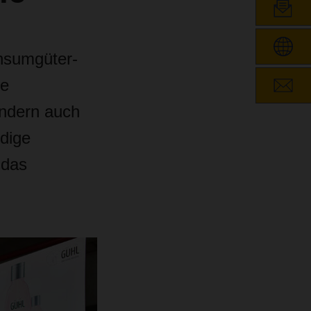
onsumgüter-
ie
ondern auch
dige
 das