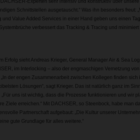
DACHSER-Experten sehr intensiv und konstruktiv über unsere
digen Schnittstellen ausgetauscht.“ Was ihn besonders freut: „
g und Value Added Services in einer Hand geben uns einen Tag
Systembrüche verbessert das Tracking & Tracing und minimiert 
 Erfolg sieht Andreas Krieger, General Manager Air & Sea Logi
ER, im Interlocking – also der engmaschigen Vernetzung von
t. „In der engen Zusammenarbeit zwischen Kollegen finden sich
xibelsten Lösungen“, sagt Krieger. Das ist natürlich ganz im Si
„Für uns ist wichtig, dass die Prozesse funktionieren und wir 
ere Ziele erreichen.“ Mit DACHSER, so Steenbock, habe man da
ensvolle Partnerschaft aufgebaut: „Die Kultur unserer Unterne
eine gute Grundlage für alles weitere.“