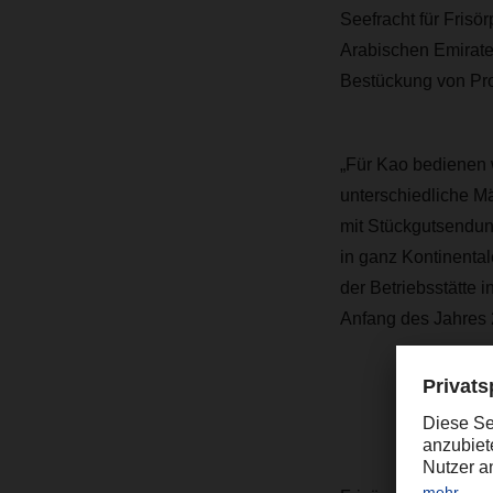
Seefracht für Frisö
Arabischen Emirate
Bestückung von Pro
„Für Kao bedienen 
unterschiedliche Mä
mit Stückgutsendun
in ganz Kontinental
der Betriebsstätte
Anfang des Jahres
„Was