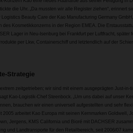
k-Konzern Kao eine neues Haarfarbe aus seiner Fertigung in D
 tickte die Uhr. „Da mussten wir alle Register ziehen“, erinnert 
r Logistics Beauty Care der Kao Manufacturing Germany GmbH
 des Kosmetikkonzerns in der Region EMEA. Die Erstausstatt
R Lager in Neu-Isenburg bei Frankfurt per Luftfracht, später 
odukte per Lkw, Containerschiff und letztendlich auf der Schi
e-Strategie
 extrem zeitgetrieben; wir sind mit einem ausgeprägten Just-in-
, sagt Kao-Logistik-Chef Steenbock. „Um uns dabei auf unser Ke
nnen, brauchen wir einen universell aufgestellten und sehr flex
eit 2005 arbeitet Kao Europa mit seinen Kernmarken Goldwell, J
own, Jergens, KMS California und Bioré mit DACHSER zusam
g und Landtransporte für den Retailbereich, seit 2006/07 kame