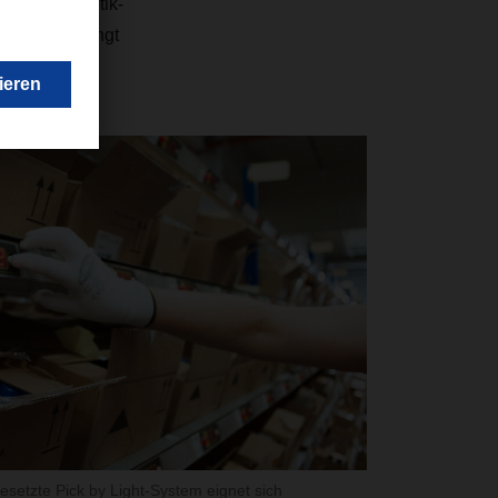
en Haarkosmetik-
regionalbedingt
setzte Pick by Light-System eignet sich