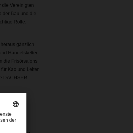
r die Vereinigten
a der Bau und die
htige Rolle.
 heraus gänzlich
 und Handelsketten
 die Frisörsalons
 für Kao und Leiter
atte DACHSER
nkultur“