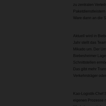
zu zentralen Verteil
Paketdienstleistern
Ware dann an die Sa
Aktuell wird in Bi
Jahr stellt das T
Mikado um. Der Umst
Biebesheimer Lager
Schnittstellen erm
Das gibt mehr Tran
Verkehrsträger oder 
Kao-Logistik-Chef 
eigenen Prozesse n