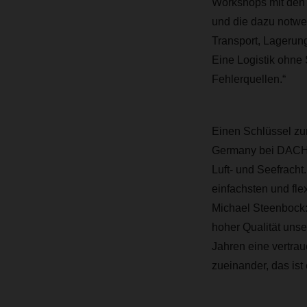
Workshops mit den 
und die dazu notwen
Transport, Lagerun
Eine Logistik ohne 
Fehlerquellen.“
Einen Schlüssel zum
Germany bei DACHS
Luft- und Seefrach
einfachsten und fle
Michael Steenbock: 
hoher Qualität uns
Jahren eine vertrau
zueinander, das ist 