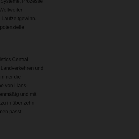
 Systeme, Prozesse
Weltweiter
 Laufzeitgewinn.
potenzielle
stics Central
 Landverkehren und
 immer die
nne von Hans-
planmäßig und mit
zu in über zehn
hmen passt