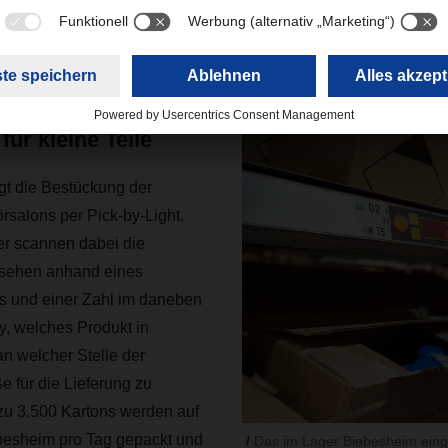
en Salons in der Regel kaum Lagermöglichkeiten haben, bestell
ell in kleinen Mengen. Diese müssen dann aber auch nach 24, 
en am Frisiertisch parat stehen.
für kleine Teile
gt die Bestückung der
örsalons per Pick-by-Light.
r scannen dabei die
 sehen anhand eines
ts und einer Zahl im daneben
y, welches Produkt in
n welcher Stelle der
 für die Lieferung zu
 zu 3.500 Kartons werden auf
besheim pro Tag gepackt und
Das im Lager Biebesheim einge