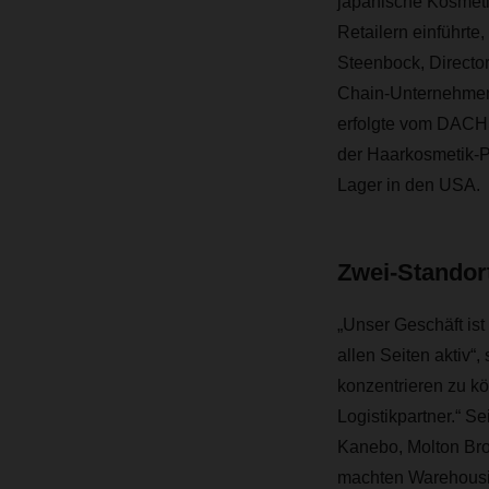
japanische Kosmeti
Retailern einführte,
Steenbock, Directo
Chain-Unternehmen
erfolgte vom DACHSE
der Haarkosmetik-Pr
Lager in den USA.
Zwei-Standort
„Unser Geschäft ist
allen Seiten aktiv“
konzentrieren zu kö
Logistikpartner.“ S
Kanebo, Molton Br
machten Warehousin