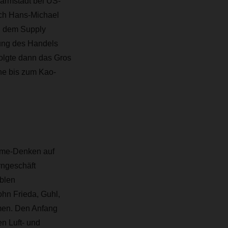
armstadt bei US-
sich Hans-Michael
, dem Supply
ung des Handels
folgte dann das Gros
ene bis zum Kao-
time-Denken auf
rngeschäft
iblen
ohn Frieda, Guhl,
men. Den Anfang
n Luft- und