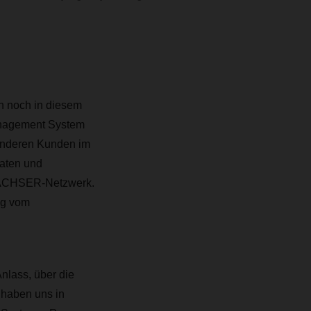
h noch in diesem
anagement System
e anderen Kunden im
Daten und
 DACHSER-Netzwerk.
ig vom
nlass, über die
 haben uns in