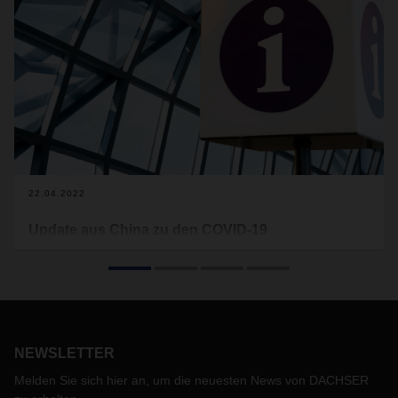
22.04.2022
Update aus China zu den COVID-19
Einschränkungen
Die pandemische Lage in China bleibt weiter unverändert.
Daraus ergeben sich weitere aktuelle Entwicklungen im
Luft-, See- und Landverkehr, über die wir Sie im Folgenden
informieren möchten, da diese Auswirkungen auf Ihre
NEWSLETTER
Supply Chain haben können:
Melden Sie sich hier an, um die neuesten News von DACHSER