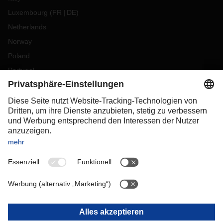
Luxembourg
(
FR
DE
)
Netherlands
Norway
Poland
Portugal
Romania
Slovakia
Spain
Sweden
Switzerland
(
DE
FR
)
Turkey
OCEANIA
Australia
New Zealand