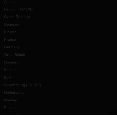
Austria
Belgium
(
FR
NL
)
Czech Republic
Denmark
Finland
France
Germany
Great Britain
Hungary
Ireland
Italy
Luxembourg
(
FR
DE
)
Netherlands
Norway
Poland
Portugal