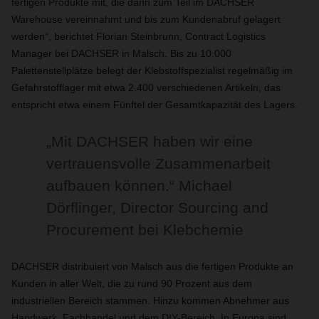
fertigen Produkte mit, die dann zum Teil im DACHSER
Warehouse vereinnahmt und bis zum Kundenabruf gelagert
werden“, berichtet Florian Steinbrunn, Contract Logistics
Manager bei DACHSER in Malsch. Bis zu 10.000
Palettenstellplätze belegt der Klebstoffspezialist regelmäßig im
Gefahrstofflager mit etwa 2.400 verschiedenen Artikeln, das
entspricht etwa einem Fünftel der Gesamtkapazität des Lagers.
„Mit DACHSER haben wir eine
vertrauensvolle Zusammenarbeit
aufbauen können.“ Michael
Dörflinger, Director Sourcing and
Procurement bei Klebchemie
DACHSER distribuiert von Malsch aus die fertigen Produkte an
Kunden in aller Welt, die zu rund 90 Prozent aus dem
industriellen Bereich stammen. Hinzu kommen Abnehmer aus
Handwerk, Fachhandel und dem DIY-Bereich. In Europa sind