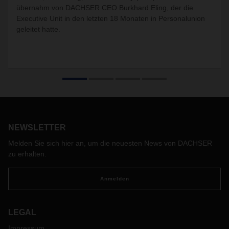
übernahm von DACHSER CEO Burkhard Eling, der die
Executive Unit in den letzten 18 Monaten in Personalunion
geleitet hatte.
NEWSLETTER
Melden Sie sich hier an, um die neuesten News von DACHSER
zu erhalten.
Anmelden
LEGAL
Impressum