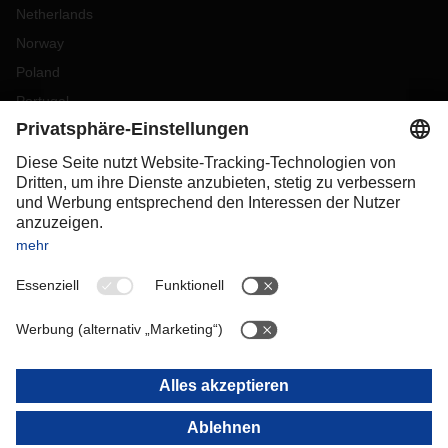
Netherlands
Norway
Poland
Portugal
Romania
Slovakia
Spain
Sweden
Switzerland
(
DE
FR
)
Turkey
OCEANIA
Australia
New Zealand