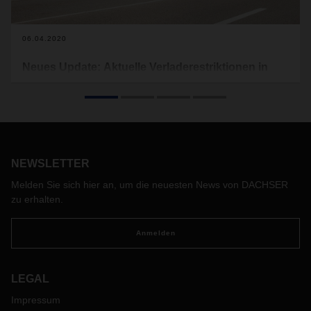
06.04.2020
Neues Update: Aktuelle Verladerestriktionen in
Europa aufgrund von Covid-19
Im Folgenden finden Sie tagesaktuell die derzeit gültigen
Verladerestriktionen, welche für Europa gelten (s.
Download). Lebensmitteltransporte sind hiervon
ausgenommen. Dieses Dokument wird regelmäßig
NEWSLETTER
aktualisiert und von uns auf der Website veröffentlicht.
Mit der kostenlosen Karte des Softwareanbieters
Melden Sie sich hier an, um die neuesten News von DACHSER
Sixfold können Transportunternehmen und LKW-Fahrer
zu erhalten.
zudem die aktuellen Wartezeiten an europäischen Grenzen
einsehen und gegebenenfalls entsprechende
Anmelden
Vorbereitungen treffen:
https://covid-19.sixfold.com/
LEGAL
Impressum