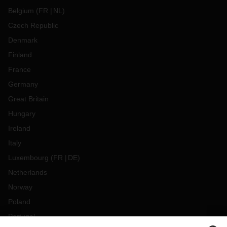
Belgium
(
FR
NL
)
Czech Republic
Denmark
Finland
France
Germany
Great Britain
Hungary
Ireland
Italy
Luxembourg
(
FR
DE
)
Netherlands
Norway
Poland
Portugal