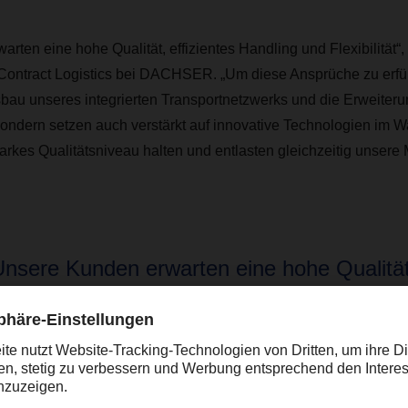
rten eine hohe Qualität, effizientes Handling und Flexibilität“
Contract Logistics bei DACHSER. „Um diese Ansprüche zu erfüll
sbau unseres integrierten Transportnetzwerks und die Erweiteru
sondern setzen auch verstärkt auf innovative Technologien im 
arkes Qualitätsniveau halten und entlasten gleichzeitig unsere 
Unsere Kunden erwarten eine hohe Qualität
ffizientes Handling und Flexibilität. Um die
nsprüche zu erfüllen, investieren wir nicht 
usbau unseres integrierten Transportnetz
ie Erweiterung unserer Lagerkapazitäten, 