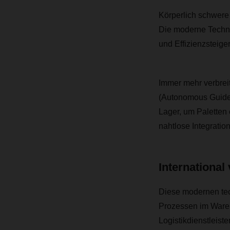
Körperlich schwere 
Die moderne Techni
und Effizienzsteig
Immer mehr verbre
(Autonomous Guided
Lager, um Paletten
nahtlose Integration
International
Diese modernen tech
Prozessen im Wareh
Logistikdienstleiste