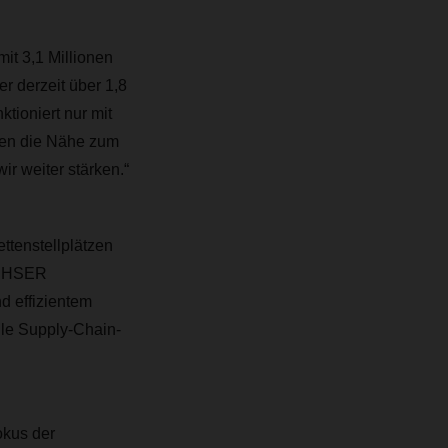
t 3,1 Millionen
er derzeit über 1,8
ktioniert nur mit
ren die Nähe zum
r weiter stärken.“
ttenstellplätzen
ACHSER
 effizientem
lle Supply-Chain-
okus der