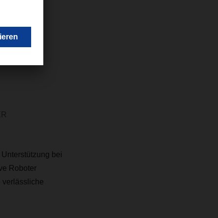
logien im
itig
ER
Unterstützung bei
ive Roboter
 verlässliche