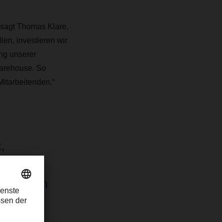
, sagt Thomas Klare,
en, investieren wir
ng unserer
Warehouse. So
Mitarbeitenden.“
,
se
nur in den
werks und
sondern