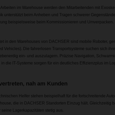
Arbeiten im Warehouse werden den Mitarbeitenden mit Exoskelet
k unterstützt beim Anheben und Tragen schwerer Gegenstände 
erung beispielsweise beim Kommissionieren und Umverpacken.
itet in den Warehouses von DACHSER sind mobile Roboter, g
 Vehicles). Die fahrerlosen Transportsysteme suchen sich ih
 ebenerdig ein- und auszulagern. Präzise Navigation, Schwarmi
 in die IT-Systeme sorgen für ein deutliches Effizienzplus im Log
 vertreten, nah am Kunden
nischen Helfer stehen beispielhaft für die fortschreitende Aut
ouse, die in DACHSER Standorten Einzug hält. Gleichzeitig b
r seine Lagerkapazitäten stetig aus.