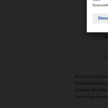
s
W
Q
u
Th
Je nach Kundenanfo
Routinetätigkeiten 
(Cobots), die Seite
Technologie bereits