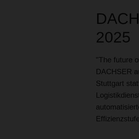
DACHS
2025
"The future o
DACHSER auf 
Stuttgart sta
Logistikdiens
automatisier
Effizienzstuf