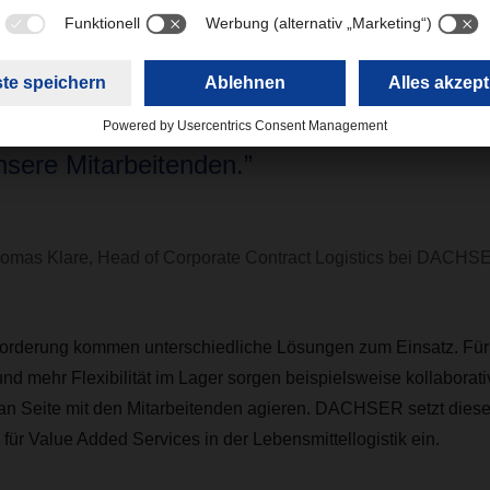
etzen auch verstärkt auf innovative Techno
arehouse. So können wir unser starkes
ualitätsniveau halten und entlasten gleichze
nsere Mitarbeitenden.”
omas Klare, Head of Corporate Contract Logistics bei DACHS
rderung kommen unterschiedliche Lösungen zum Einsatz. Für 
und mehr Flexibilität im Lager sorgen beispielsweise kollaborat
 an Seite mit den Mitarbeitenden agieren. DACHSER setzt diese
 für Value Added Services in der Lebensmittellogistik ein.