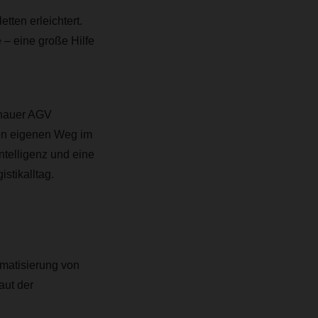
ten erleichtert.
– eine große Hilfe
enauer AGV
ren eigenen Weg im
ntelligenz und eine
istikalltag.
omatisierung von
aut der