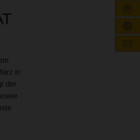
AT
von
ärz in
t der
 sowie
hste