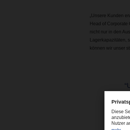
„Unsere Kunden erwa
Head of Corporate 
nicht nur in den Au
Lagerkapazitäten, 
können wir unser st
“
e
A
A
d