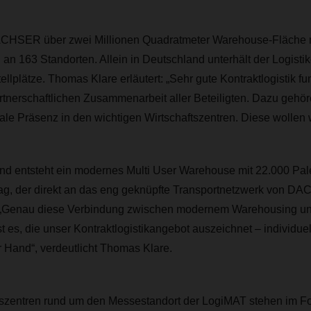
ACHSER über zwei Millionen Quadratmeter Warehouse-Fläche mi
 an 163 Standorten. Allein in Deutschland unterhält der Logistik
ellplätze. Thomas Klare erläutert: „Sehr gute Kontraktlogistik fun
rtnerschaftlichen Zusammenarbeit aller Beteiligten. Dazu gehö
le Präsenz in den wichtigen Wirtschaftszentren. Diese wollen wi
nd entsteht ein modernes Multi User Warehouse mit 22.000 Pale
g, der direkt an das eng geknüpfte Transportnetzwerk von D
 „Genau diese Verbindung zwischen modernem Warehousing und
t es, die unser Kontraktlogistikangebot auszeichnet – individue
 Hand“, verdeutlicht Thomas Klare.
tszentren rund um den Messestandort der LogiMAT stehen im F