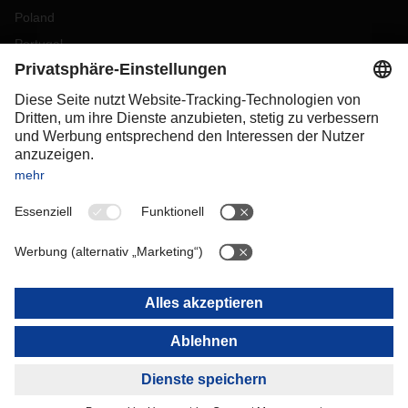
Poland
Portugal
Romania
Slovakia
Spain
Sweden
Switzerland
(
DE
FR
)
Turkey
OCEANIA
Australia
New Zealand