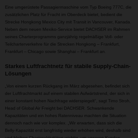
Eine umgerüstete Passagiermaschine vom Typ Boeing 777C, die
zusätzlichen Platz für Fracht im Oberdeck bietet, bedient die
Strecke Hongkong Mexico City mit Transit in Vancouver, Kanada.
Neben dem neuen Mexiko-Service bietet DACHSER im Rahmen
seines Charterprogramms ganzjährig regelmäßige Voll- oder
Teilcharterverkehre für die Strecken Hongkong – Frankfurt,
Frankfurt – Chicago sowie Shanghai – Frankfurt an.
Starkes Luftfrachtnetz für stabile Supply-Chain-
Lösungen
„Von einem kurzen Rückgang im März abgesehen, befindet sich
der Luftfrachtmarkt auf einem stabilen Aufwärtstrend, der sich in
einer konstant hohen Nachfrage widerspiegelt“, sagt Timo Stroh,
Head of Global Air Freight bei DACHSER. Schwankende
Kapazitäten und ein hohes Ratenniveau machten die Situation
dennoch nach wie vor komplex. „Wir erwarten, dass sich die
Belly-Kapazität erst langfristig wieder erhöhen wird, deshalb sind
und bleiben Charteraktivitäten wichtig, um unseren Kunden