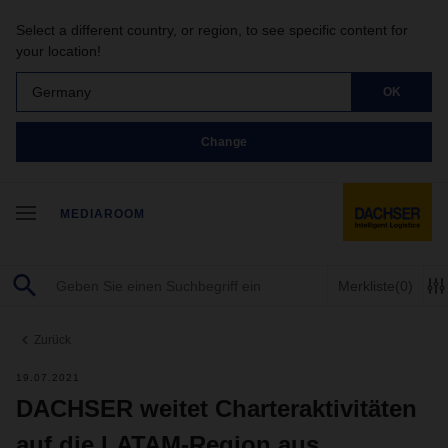
Select a different country, or region, to see specific content for
your location!
Germany
OK
Change
MEDIAROOM
Merkliste
(0)
Zurück
19.07.2021
DACHSER weitet Charteraktivitäten
auf die LATAM-Region aus