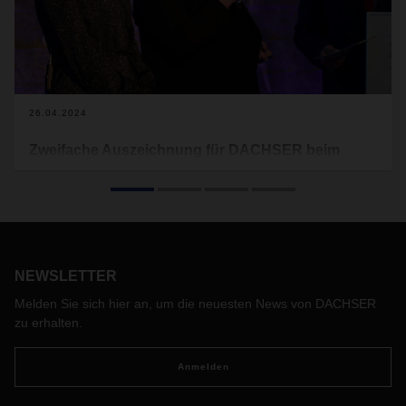
26.04.2024
Zweifache Auszeichnung für DACHSER beim
Wettbewerb „Best Azubi“
Einmal im Jahr kürt die Fachzeitschrift für Güterverkehr und
Logistik „Verkehrsrundschau“ die Preisträger des
Wissenswettbewerbs „Best Azubi“. DACHSER freut sich in
diesem Jahr doppelt über die Ergebnisse. Zum einen holte
NEWSLETTER
sich Johannes Walz, ehemaliger Auszubildender zum
Kaufmann für Spedition und Logistikdienstleistung bei
Melden Sie sich hier an, um die neuesten News von DACHSER
DACHSER in Kornwestheim, den ersten Platz. Zum
zu erhalten.
anderem erhielt DACHSER auf der Gala in München am 17.
April 2024 die Auszeichnung als erfolgreichster
Anmelden
Ausbildungsbetrieb.