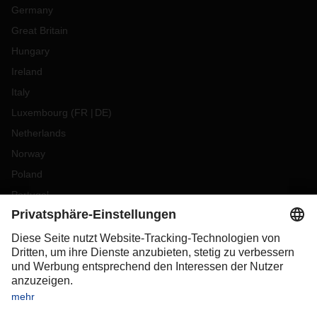
Germany
Great Britain
Hungary
Ireland
Italy
Luxembourg
(
FR
DE
)
Netherlands
Norway
Poland
Portugal
Romania
Slovakia
Spain
Sweden
Switzerland
(
DE
FR
)