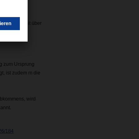
nem Markt mit über
ung zum Ursprung
, ist zudem m die
 Abkommens, wird
annt.
26/184