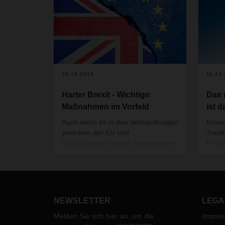
16.10.2019
11.12
Harter Brexit - Wichtige
Das
Maßnahmen im Vorfeld
ist d
Auch wenn es in den Verhandlungen
Innov
zwischen der EU und
Tradi
Großbritannien einige Bewegungen
Produ
gibt, kann der "No deal" Brexit am
weltw
31. Oktober 2019 weiterhin nicht
So au
ausgeschlossen werden.
Bonbo
Rezep
Schwe
NEWSLETTER
LEGA
Melden Sie sich hier an, um die
Impre