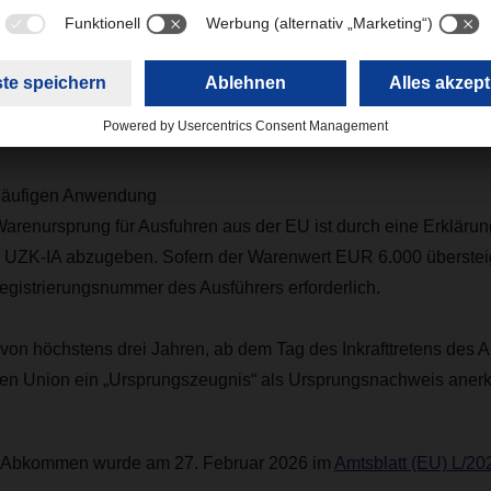
s Südamerika.
äische Unternehmen erhalten einen erleichterten Zugang zu ei
sumenten.
rläufigen Anwendung
 Warenursprung für Ausfuhren aus der EU ist durch eine Erklär
UZK-IA abzugeben. Sofern der Warenwert EUR 6.000 übersteigt
istrierungsnummer des Ausführers erforderlich.
 von höchstens drei Jahren, ab dem Tag des Inkrafttretens des
en Union ein „Ursprungszeugnis“ als Ursprungsnachweis anerk
m Abkommen wurde am 27. Februar 2026 im
Amtsblatt (EU) L/20