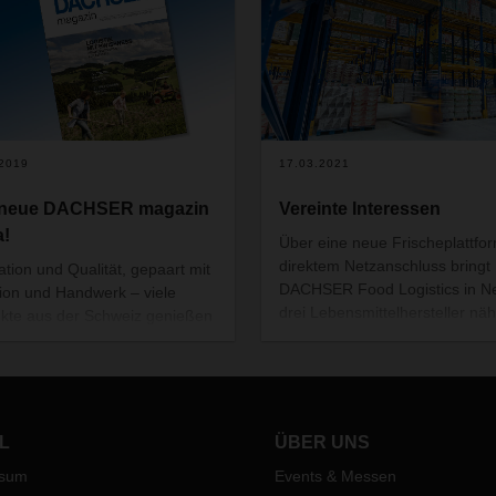
.2019
17.03.2021
 neue DACHSER magazin
Vereinte Interessen
a!
Über eine neue Frischeplattfor
direktem Netzanschluss bringt
ation und Qualität, gepaart mit
DACHSER Food Logistics in N
tion und Handwerk – viele
drei Lebensmittelhersteller nä
kte aus der Schweiz genießen
und schneller zu ihren Kunden 
eit einen hervorragenden Ruf.
Deutschland und Europa.
ch Ricola Kräuterzucker, der
n-Klassiker, dessen spezielle
tur 13 Kräuter aus der
izer Bergwelt enthält.
L
ÜBER UNS
ssum
Events & Messen