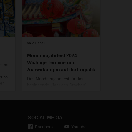
09.01.2024
Mondneujahrfest 2024 –
Wichtige Termine und
m mit
Auswirkungen auf die Logistik
euss
Das Mondneujahrsfest für das
her
beginnende „Jahr des Drachen“
in
findet am 10. Februar 2024 statt
und es ist das größte Fest in den
chinesischen Gemeinschaften, bei
dem die Menschen den Beginn
eines neuen Jahres mit ihren
SOCIAL MEDIA
Familien feiern.
Facebook
Youtube