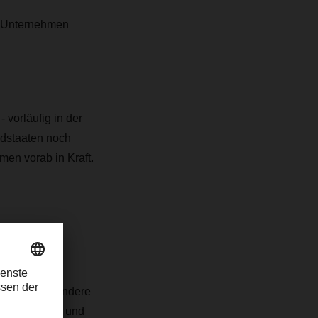
hr Unternehmen
vorläufig in der
edstaaten noch
men vorab in Kraft.
eitigung
trifft insbesondere
n Rohstoffen und