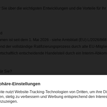
 Sie über die wichtigsten Entwicklungen und die Vorteile für I
nd
 ist seit dem 1. Mai 2026 - siehe Amtsblatt (EU) L/2026/868 - 
 der vollständige Ratifizierungsprozess durch alle EU-Mitgli
 wirtschaftlich entscheidende Handelsteil durch ein Interim-Abkom
für Sie?
Abkommens ist der weitgehende Abbau von Zöllen und die Bes
ndelshemmnisse.
istig sollen die Zölle auf über 90 % aller Waren entfallen. Dies be
 Maschinen und Chemieprodukten aus der EU sowie Importe vo