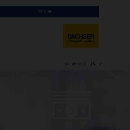
Change
Merkliste
(0)