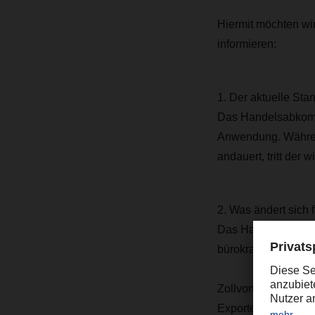
Hiermit möchten wir
informieren:
1. Der aktuelle Sta
Das Handelsabkommen
Anwendung. Während
andauert, tritt der
2. Was ändert sich 
Das Hauptziel des 
bürokratischer Ha
Zollvorteile: Langfr
Exporte von Autos,