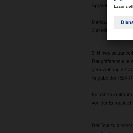
Agrarprodukten au
Marktzugang: Europ
260 Millionen Kon
3. Hinweise zur vo
Der präferenzielle
gem. Anhang 22-07 
Angabe der REX-Reg
Für einen Zeitraum
von der Europäisch
Der Text zu diese