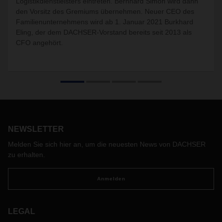
Logistikdienstleisters eintreten. Bernhard Simon wird dann
den Vorsitz des Gremiums übernehmen. Neuer CEO des
Familienunternehmens wird ab 1. Januar 2021 Burkhard
Eling, der dem DACHSER-Vorstand bereits seit 2013 als
CFO angehört.
NEWSLETTER
Melden Sie sich hier an, um die neuesten News von DACHSER
zu erhalten.
Anmelden
LEGAL