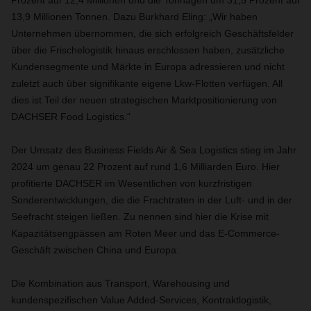
Prozent auf 12,4 Millionen und die Tonnagen um 31,5 Prozent auf
13,9 Millionen Tonnen. Dazu Burkhard Eling: „Wir haben
Unternehmen übernommen, die sich erfolgreich Geschäftsfelder
über die Frischelogistik hinaus erschlossen haben, zusätzliche
Kundensegmente und Märkte in Europa adressieren und nicht
zuletzt auch über signifikante eigene Lkw-Flotten verfügen. All
dies ist Teil der neuen strategischen Marktpositionierung von
DACHSER Food Logistics.“
Der Umsatz des Business Fields Air & Sea Logistics stieg im Jahr
2024 um genau 22 Prozent auf rund 1,6 Milliarden Euro. Hier
profitierte DACHSER im Wesentlichen von kurzfristigen
Sonderentwicklungen, die die Frachtraten in der Luft- und in der
Seefracht steigen ließen. Zu nennen sind hier die Krise mit
Kapazitätsengpässen am Roten Meer und das E-Commerce-
Geschäft zwischen China und Europa.
Die Kombination aus Transport, Warehousing und
kundenspezifischen Value Added-Services, Kontraktlogistik,