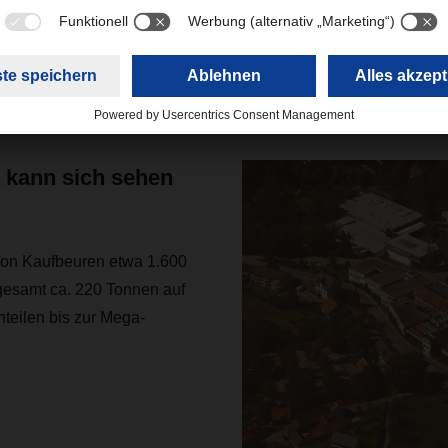
 alle Anfragen und Sendungen der Firma DORNIER“, erklärt Dani
dort in Kaufbeuren keine direkte Anbindung an einen internati
nnen wir die gesamte Luftfracht-Klaviatur für Lindauer DORNI
bis zum Proof of Delivery werden sämtliche Kundenwünsche erfü
 kann sich sehen
von Kaufbeuren etwa 1.600
esamt ca. 220 Tonnen auf
nteilen bis zur Mega-