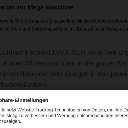
en bis zur Mega-Maschine
weile für die komplette Ersatzteillogistik des Kunden im Bereic
 damit Web- und Sondermaschinen mit Ersatzteilen in Schuss zu
Luftfracht schickt DACHSER Air & Sea Logi
e in über 30 Destinationen in die ganze Wel
nimmt dabei die Verzollungen in den jeweil
ributionsländern.
 die DACHSER-Niederlassung in Kaufbeuren mittlerweile mit 
 in den Lindauer DORNIER-Werken in Lindau und im nahegel
„Wir haben dem Kunden einen Single Point of Contact zur Verfüg