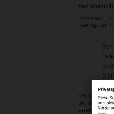
Von Kleinteil
DACHSER ist mittler
zuständig und hilft
Per 
Teil
über
Dist
Jeden Werktag holt
und Fahrern Waren
Esseratsweiler ab. 