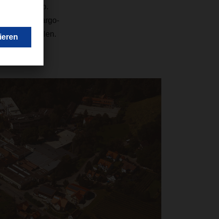
ele Borrescio.
onalen Air-Cargo-
ER GmbH spielen.
llt.“