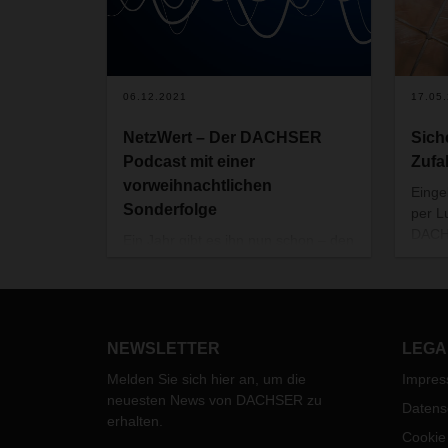
06.12.2021
17.05
NetzWert – Der DACHSER
Sich
Podcast mit einer
Zufa
vorweihnachtlichen
Einge
Sonderfolge
per L
DACH
Ein Jahr gibt es ihn nun schon – den
nicht
DACHSER Podcast NetzWert.
Inter
Anlass für uns, das Medium Podcast
Coope
mit einer ganz besonderen Folge zu
behör
feiern und allen Hörerinnen und
Party
Hörern ein besonderes
NEWSLETTER
LEGA
DACH
Nikolausgeschenk zu machen.
Melden Sie sich hier an, um die
Impre
drei 
neuesten News von DACHSER zu
Masse
Datens
erhalten.
abwic
Cookie
Send