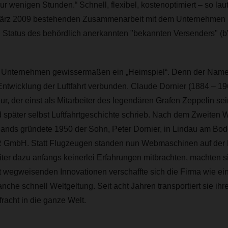
nur wenigen Stunden.“ Schnell, flexibel, kostenoptimiert – so laut
 März 2009 bestehenden Zusammenarbeit mit dem Unternehmen 
tatus des behördlich anerkannten "bekannten Versenders" (bV
das Unternehmen gewissermaßen ein „Heimspiel“. Denn der Name 
Entwicklung der Luftfahrt verbunden. Claude Dornier (1884 – 19
r, der einst als Mitarbeiter des legendären Grafen Zeppelin sein
später selbst Luftfahrtgeschichte schrieb. Nach dem Zweiten W
ands gründete 1950 der Sohn, Peter Dornier, in Lindau am Bo
GmbH. Statt Flugzeugen standen nun Webmaschinen auf der Pr
ter dazu anfangs keinerlei Erfahrungen mitbrachten, machten si
it wegweisenden Innovationen verschaffte sich die Firma wie e
anche schnell Weltgeltung. Seit acht Jahren transportiert sie ihr
acht in die ganze Welt.