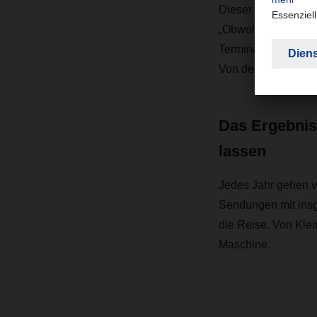
Dieser koordiniert
„Obwohl wir am Stan
Terminal haben, kö
Von den Flugdaten 
Das Ergebnis
lassen
Jedes Jahr gehen 
Sendungen mit insg
die Reise. Von Klei
Maschine.