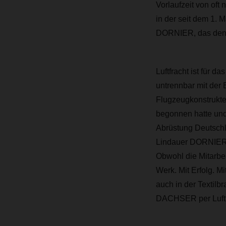
Vorlaufzeit von oft 
in der seit dem 1.
DORNIER, das den S
Luftfracht ist für 
untrennbar mit der 
Flugzeugkonstrukteu
begonnen hatte und 
Abrüstung Deutschl
Lindauer DORNIER 
Obwohl die Mitarbei
Werk. Mit Erfolg. M
auch in der Textilbr
DACHSER per Luftfr