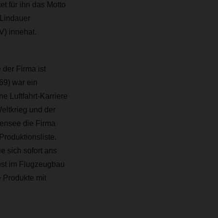
et für ihn das Motto
Lindauer
) innehat.
der Firma ist
69) war ein
e Luftfahrt-Karriere
eltkrieg und der
densee die Firma
oduktionsliste.
e sich sofort ans
inst im Flugzeugbau
e Produkte mit