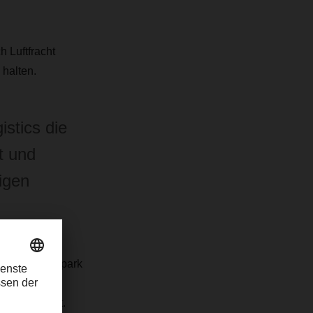
h Luftfracht
 halten.
stics die
t und
igen
eigenem Fuhrpark
egenen
ung gestellt.