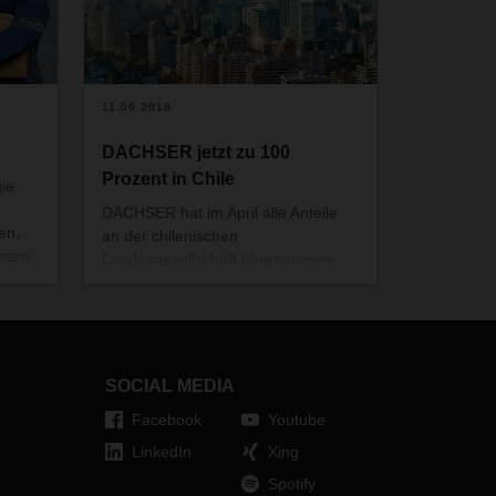
11.06.2018
DACHSER jetzt zu 100
Prozent in Chile
ie
DACHSER hat im April alle Anteile
en,
an der chilenischen
hmen
Landesgesellschaft übernommen.
ltete
2009 war der Logistikdienstleister im
lft
Rahmen eines Joint-Ventures in den
ere“
chilenischen Markt eingestiegen.
her
SOCIAL MEDIA
Facebook
Youtube
LinkedIn
Xing
Spotify