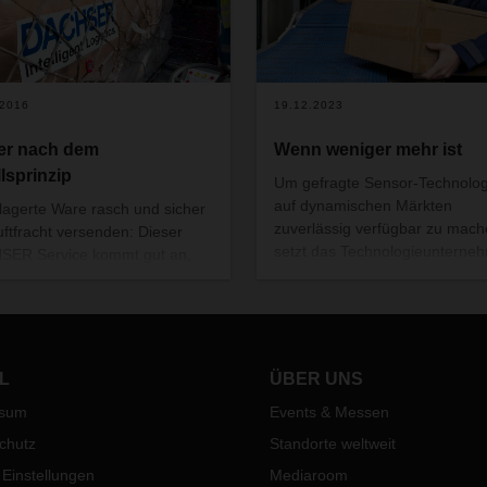
.2016
19.12.2023
er nach dem
Wenn weniger mehr ist
llsprinzip
Um gefragte Sensor-Technolog
auf dynamischen Märkten
lagerte Ware rasch und sicher
zuverlässig verfügbar zu mach
uftfracht versenden: Dieser
setzt das Technologieunterne
SER Service kommt gut an,
ifm electronic auf flexibel gesta
 nur beim Kunden KIC Krones
weltweite Lieferketten. Dabei hi
nationale
das „Stückgutnetzwerk der Me
rationsgesellschaft mbH. Als
mit Teilladungen unterschiedlic
dlich zugelassener „Third
Versender in einem Container.
 Logistics Provider“ dürfen
L
ÜBER UNS
SER Warehouses bereits an
ssum
Events & Messen
Standorten in Deutschland
nware sicher per Luftfracht
chutz
Standorte weltweit
keln. Bedingung dafür ist: Die
 Einstellungen
Mediaroom
ungen müssen nach dem