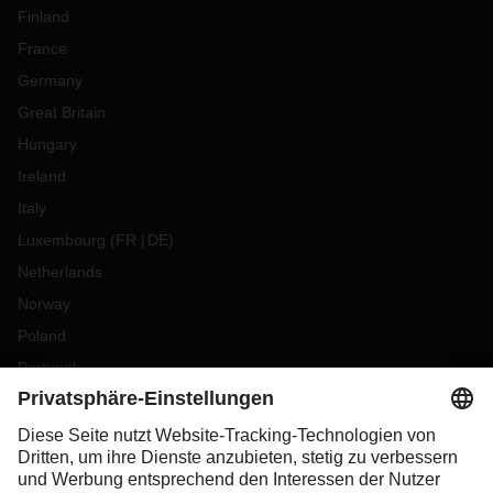
Finland
France
Germany
Great Britain
Hungary
Ireland
Italy
Luxembourg
(
FR
DE
)
Netherlands
Norway
Poland
Portugal
Romania
Slovakia
Spain