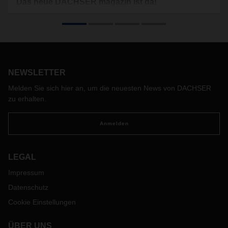
Das neue DACHSER magazin ist da!
„Systemrelevant – Menschen in der Logistik“. Unter diesem
Titel steht das aktuelle DACHSER magazin.
NEWSLETTER
Melden Sie sich hier an, um die neuesten News von DACHSER
zu erhalten.
Anmelden
LEGAL
Impressum
Datenschutz
Cookie Einstellungen
ÜBER UNS