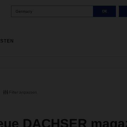
Germany
OK
ISTEN
Filter anpassen
eue DACHSER magazi