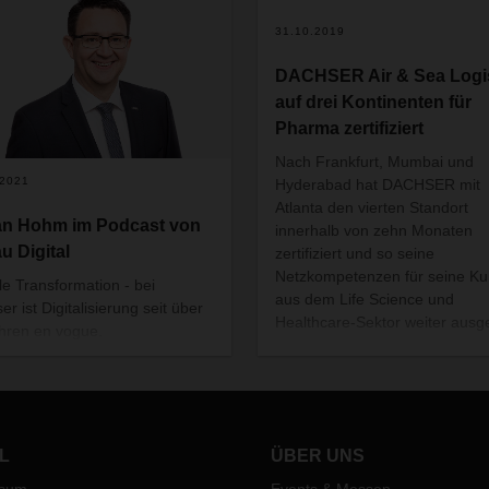
31.10.2019
DACHSER Air & Sea Logis
auf drei Kontinenten für
Pharma zertifiziert
Nach Frankfurt, Mumbai und
.2021
Hyderabad
hat DACHSER mit
Atlanta den vierten Standort
an Hohm im Podcast von
innerhalb von zehn Monaten
u Digital
zertifiziert und so seine
Netzkompetenzen für seine K
ale Transformation - bei
aus dem Life Science und
r ist Digitalisierung seit über
Healthcare-Sektor weiter ausg
hren en vogue.
L
ÜBER UNS