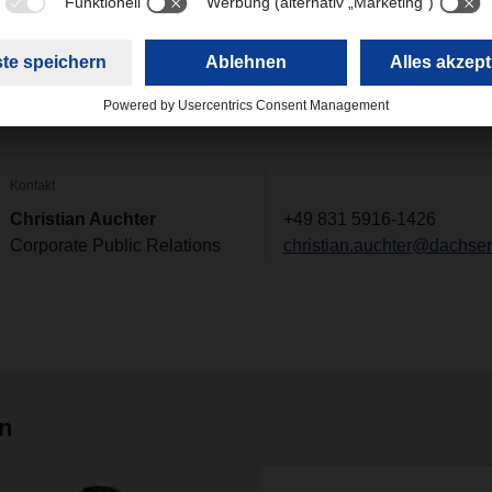
(9,61 MB)
Kontakt
Christian Auchter
+49 831 5916-1426
Corporate Public Relations
christian.auchter@dachse
en