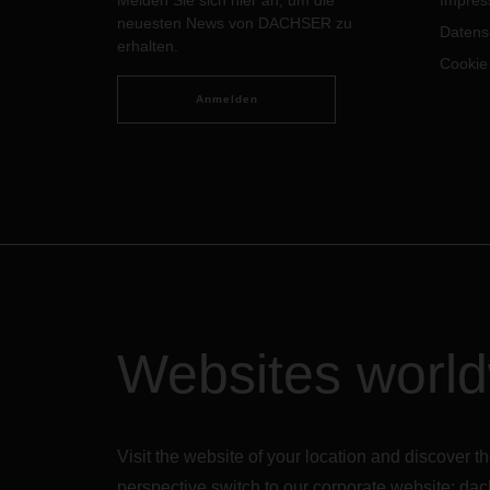
Melden Sie sich hier an, um die
Impre
neuesten News von DACHSER zu
Datens
erhalten.
Cookie
Anmelden
Websites worl
Visit the website of your location and discove
perspective switch to our corporate website:
dac