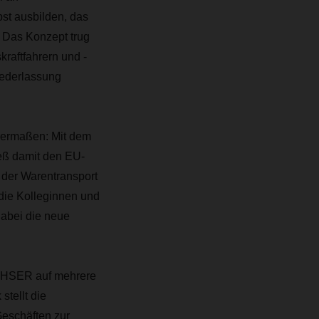
bst ausbilden, das
. Das Konzept trug
raftfahrern und -
iederlassung
chermaßen: Mit dem
ieß damit den EU-
n der Warentransport
 die Kolleginnen und
abei die neue
ACHSER auf mehrere
tellt die
Geschäften zur