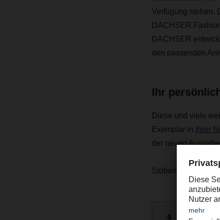
Verfügung stehen. 
DACHSER Fashion Lo
DACHSER entwickel
den passenden Antwo
Ihr persönli
Diese und viele wei
Exemplar in
Ihrer 
der neuen Ausgabe
Stöbern Sie auch g
DACHSE