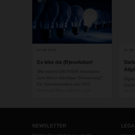
3
07.08.2024
21.09
Es lebe die (R)evolution!
Stef
Allgä
Wie macht DACHSER Innovation
zum Motor ständiger Erneuerung?
Digit
Ein Namensartikel von CEO
Dachse
Burkhard Eling gibt Ein- und
30 Ja
Ausblicke.
NEWSLETTER
LEGA