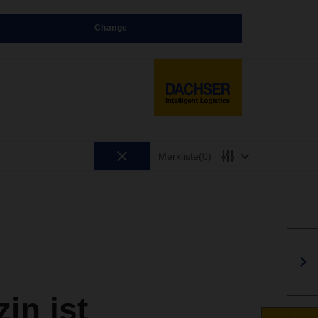
Change
Merkliste
(0)
n ist