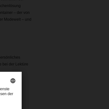
anchenlösung
ntainer – der von
er Modewelt – und
persönliches
 bei der Lektüre