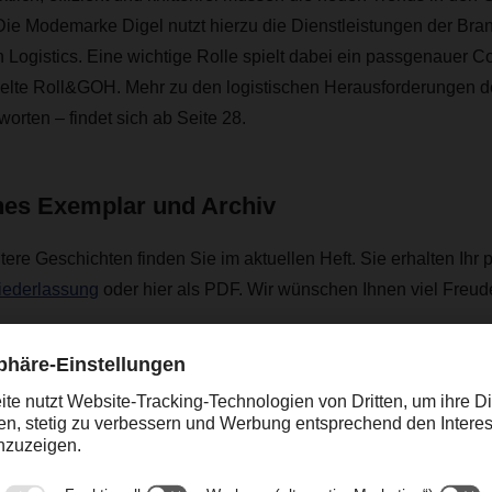
Die Modemarke Digel nutzt hierzu die Dienstleistungen der Br
gistics. Eine wichtige Rolle spielt dabei ein passgenauer Co
te Roll&GOH. Mehr zu den logistischen Herausforderungen d
rten – findet sich ab Seite 28.
ches Exemplar und Archiv
tere Geschichten finden Sie im aktuellen Heft. Sie erhalten Ihr 
Niederlassung
oder hier als PDF. Wir wünschen Ihnen viel Freude
.
erne in unseren
älteren DACHSER magazin Ausgaben.
R magazin 02/24