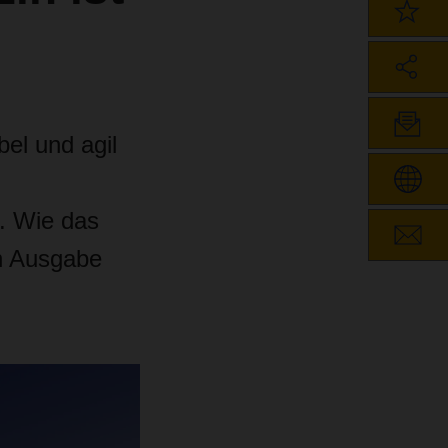
el und agil
. Wie das
n Ausgabe