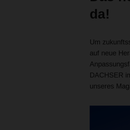
da!
Um zukunftssi
auf neue Her
Anpassungsfä
DACHSER imme
unseres Mag