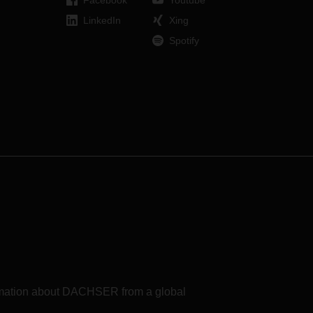
Facebook
Youtube
die Verteilung in Irland.
LinkedIn
Xing
Spotify
formation about DACHSER from a global