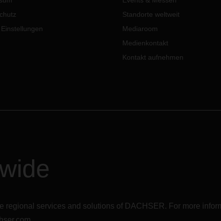
ssum
Events & Messen
chutz
Standorte weltweit
 Einstellungen
Mediaroom
Medienkontakt
Kontakt aufnehmen
dwide
r the regional services and solutions of DACHSER. For more in
hser.com