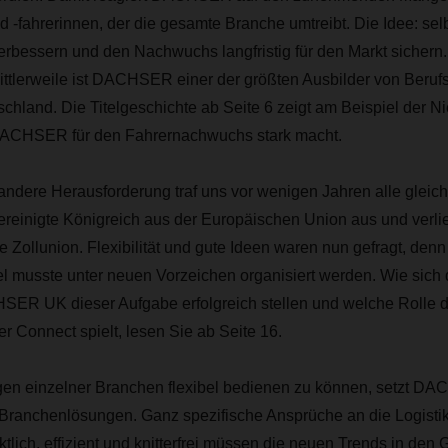
nd -fahrerinnen, der die gesamte Branche umtreibt. Die Idee: sel
erbessern und den Nachwuchs langfristig für den Markt sichern
ittlerweile ist DACHSER einer der größten Ausbilder von Berufsk
schland. Die Titelgeschichte ab Seite 6 zeigt am Beispiel der N
DACHSER für den Fahrernachwuchs stark macht.
 andere Herausforderung traf uns vor wenigen Jahren alle glei
Vereinigte Königreich aus der Europäischen Union aus und verl
 Zollunion. Flexibilität und gute Ideen waren nun gefragt, den
el musste unter neuen Vorzeichen organisiert werden. Wie sich
ER UK dieser Aufgabe erfolgreich stellen und welche Rolle d
 Connect spielt, lesen Sie ab Seite 16.
en einzelner Branchen flexibel bedienen zu können, setzt D
ranchenlösungen. Ganz spezifische Ansprüche an die Logistik s
tlich, effizient und knitterfrei müssen die neuen Trends in den 