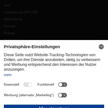
Italy
Luxembourg
(
FR
DE
)
Netherlands
Norway
Poland
Portugal
Romania
Slovakia
Spain
Sweden
Switzerland
(
DE
FR
)
Turkey
OCEANIA
Australia