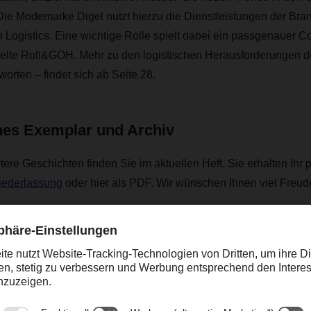
Die Modemarke Digel nutzt hierzu die Dienstleistungen der Br
gistics. Eine wichtige Rolle spielt dabei ein passgenauer Co
te Roll&GOH. Mehr zu den logistischen Herausforderungen d
rten – findet sich ab Seite 28.
ches Exemplar und Archiv
tere Geschichten finden Sie im aktuellen Heft. Sie erhalten Ihr 
Niederlassung
oder hier als PDF. Wir wünschen Ihnen viel Freude
.
erne in unseren
älteren DACHSER magazin Ausgaben.
R magazin 02/24