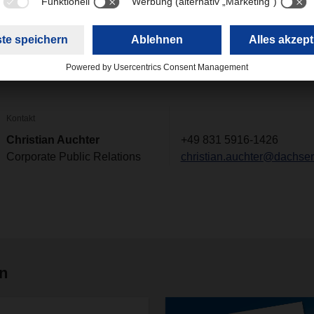
(9,61 MB)
Kontakt
Christian Auchter
+49 831 5916-1426
Corporate Public Relations
christian.auchter@dachse
en