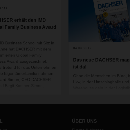
.2019
SER erhält den IMD
al Family Business Award
MD Business School mit Sitz in
04.06.2019
anne hat DACHSER mit dem
mierten Global Family
Das neue DACHSER mag
ess Award ausgezeichnet.
ist da!
vertretend für das Unternehmen
ie Eigentümerfamilie nahmen
Ohne die Menschen im Büro, 
hard Simon, CEO DACHSER
Lkw, in der Umschlaghalle und
nd Birgit Kastner-Simon,
Warehouse geht in der Logistik
rate Director Corporate
nichts.
ting, die Auszeichnung im
n der Jahreskonferenz des
nationalen Netzwerks der
ienunternehmen (Family
L
ÜBER UNS
ess Network International) in
ur, Indien, entgegen.