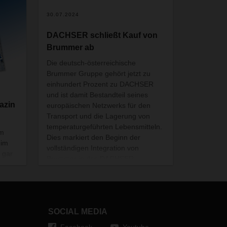
30.07.2024
DACHSER schließt Kauf von
Brummer ab
Die deutsch-österreichische
Brummer Gruppe gehört jetzt zu
einhundert Prozent zu DACHSER
und ist damit Bestandteil seines
azin
europäischen Netzwerks für den
Transport und die Lagerung von
temperaturgeführten Lebensmitteln.
im
Dies markiert den Beginn der
 im
vollständigen Integration von
 gar
Brummer in das DACHSER-
Netzwerk. Die Kunden werden von
einheitlichen Qualitätsstandards
profitieren.
SOCIAL MEDIA