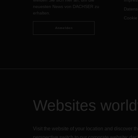
Melden Sie sich hier an, um die
Impre
Burkhard Eling fasst in einem
neuesten News von DACHSER zu
Namensartikel die Strategie mit den
Datens
erhalten.
konkreten Maßnahmen prägnant
Cookie
zusammen.
Anmelden
Websites worl
Visit the website of your location and discove
perspective switch to our corporate website:
dac