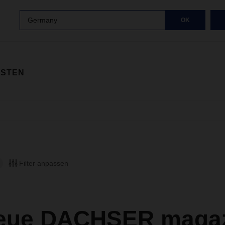
Germany
OK
ISTEN
Filter anpassen
eue DACHSER magazi