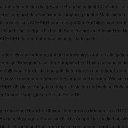
nd -fahrerinnen, der die gesamte Branche umtreibt. Die Idee: sel
erbessern und den Nachwuchs langfristig für den Markt sichern
ittlerweile ist DACHSER einer der größten Ausbilder von Berufsk
schland. Die Titelgeschichte ab Seite 6 zeigt am Beispiel der N
DACHSER für den Fahrernachwuchs stark macht.
 andere Herausforderung traf uns vor wenigen Jahren alle glei
Vereinigte Königreich aus der Europäischen Union aus und verl
 Zollunion. Flexibilität und gute Ideen waren nun gefragt, den
el musste unter neuen Vorzeichen organisiert werden. Wie sich
ER UK dieser Aufgabe erfolgreich stellen und welche Rolle d
 Connect spielt, lesen Sie ab Seite 16.
en einzelner Branchen flexibel bedienen zu können, setzt D
ranchenlösungen. Ganz spezifische Ansprüche an die Logistik s
tlich, effizient und knitterfrei müssen die neuen Trends in den 