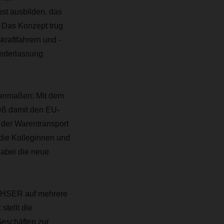
bst ausbilden, das
. Das Konzept trug
raftfahrern und -
iederlassung
chermaßen: Mit dem
ieß damit den EU-
n der Warentransport
 die Kolleginnen und
abei die neue
ACHSER auf mehrere
tellt die
Geschäften zur