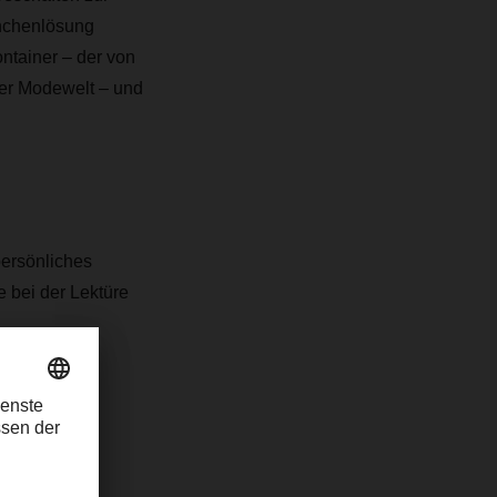
anchenlösung
ntainer – der von
er Modewelt – und
persönliches
 bei der Lektüre