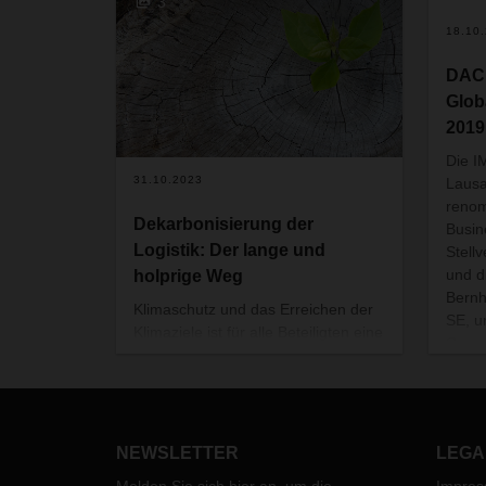
3
18.10
DACH
Glob
2019
Die I
31.10.2023
Laus
renom
Dekarbonisierung der
Busin
Logistik: Der lange und
Stell
und d
holprige Weg
Bern
Klimaschutz und das Erreichen der
SE, u
Klimaziele ist für alle Beteiligten eine
Corpo
große und anspruchsvolle Aufgabe.
Marke
Doch DACHSER setzt sich klar dafür
Rahme
ein, den Weg hin zu einer
inter
nachhaltigeren und
Famil
klimafreundlicheren Logistik
NEWSLETTER
LEGA
Busin
konsequent zu gehen. CEO
Udaip