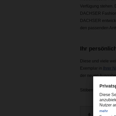
Verfügung stehen. 
DACHSER Fashion Lo
DACHSER entwickel
den passenden Antwo
Ihr persönli
Diese und viele wei
Exemplar in
Ihrer 
der neuen Ausgabe
Stöbern Sie auch g
DACHSE