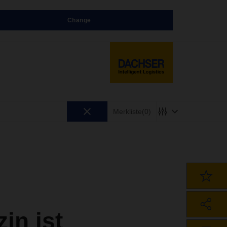
Change
Merkliste
(0)
n ist