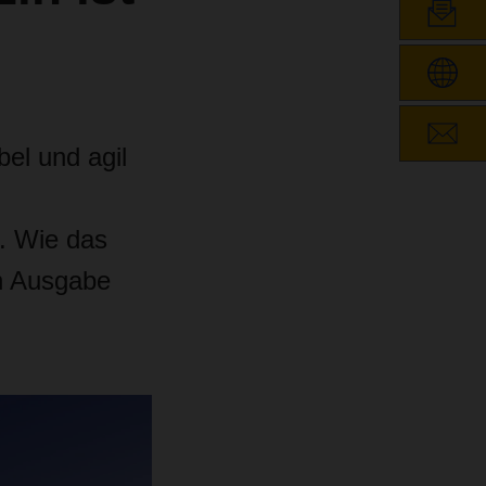
el und agil
. Wie das
n Ausgabe