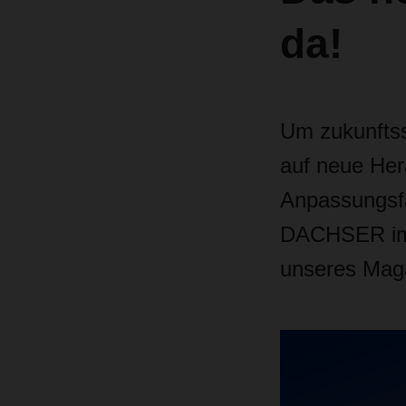
da!
Um zukunftssi
auf neue Her
Anpassungsfä
DACHSER imme
unseres Mag