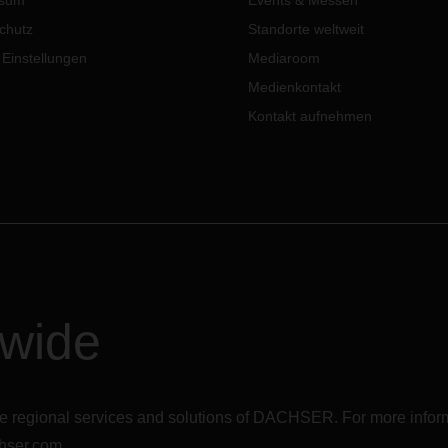
ssum
Events & Messen
chutz
Standorte weltweit
 Einstellungen
Mediaroom
Medienkontakt
Kontakt aufnehmen
dwide
r the regional services and solutions of DACHSER. For more in
hser.com