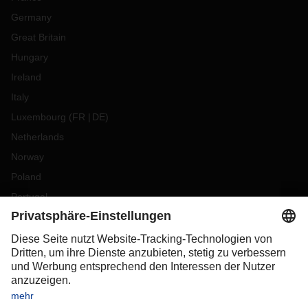
Germany
Great Britain
Hungary
Ireland
Italy
Luxembourg
(
FR
DE
)
Netherlands
Norway
Poland
Portugal
Romania
Slovakia
Spain
Sweden
Switzerland
(
DE
FR
)