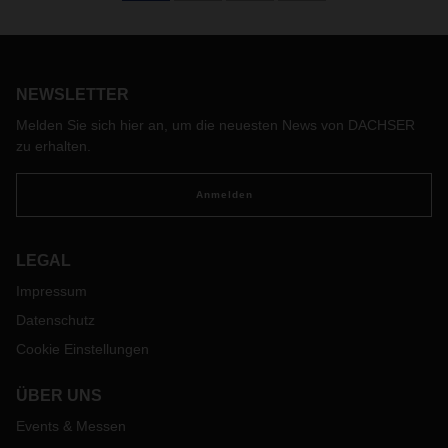
Managing Director DACHSER Air & Sea Logistics (ASL) Asia
Pacific Edoardo Podestà nach, der sich nach mehr als 20
Jahren bei DACHSER aus dem aktiven Berufsleben
zurückgezogen hat.
NEWSLETTER
Melden Sie sich hier an, um die neuesten News von DACHSER
zu erhalten.
Anmelden
LEGAL
Impressum
Datenschutz
Cookie Einstellungen
ÜBER UNS
Events & Messen