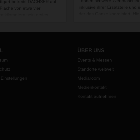
Tonnen schwere Webmaschin
uttgart betreibt DACHSER auf
inklusive ihrer Ersatzteile und e
 Fläche von etwa vier
der das Ganze koordiniert: Hie
atkilometern sein erstes
Supply Chain-Geschichte von
ionsfreies Liefergebiet für
Lindauer DORNIER GmbH un
gutsendungen. Mit dem
DACHSER.
des-Benz eActros ist der voll
rische Fahrzeugmix für die
stadt jetzt komplett.
L
ÜBER UNS
ssum
Events & Messen
chutz
Standorte weltweit
 Einstellungen
Mediaroom
Medienkontakt
Kontakt aufnehmen