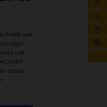
r Politik und
änderungen
n muss und
i DACHSER
zum Schutz
e