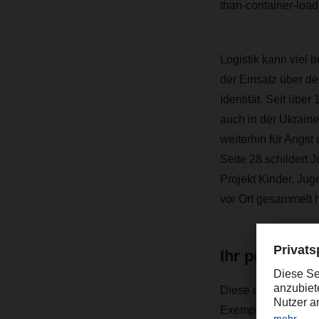
than-container-load)
Logistik kann viel 
der Einsatz über d
Identität. Seit übe
auch in der Ukraine
weiterhin für Angst
Seite 28 schildert
Projekt Kinder, Jug
vor Ort gesammelt h
Ihr persönli
Diese und viele wei
Exemplar in
Ihrer 