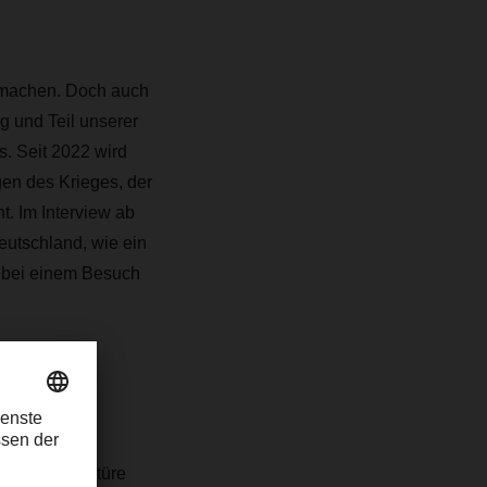
er machen. Doch auch
 und Teil unserer
s. Seit 2022 wird
gen des Krieges, der
t. Im Interview ab
eutschland, wie ein
r bei einem Besuch
persönliches
 bei der Lektüre