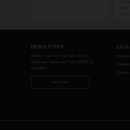
In St
einer
Quadr
emiss
Stück
Merce
elekt
Innen
NEWSLETTER
LEGA
Melden Sie sich hier an, um die
Impre
neuesten News von DACHSER zu
Datens
erhalten.
Cookie
Anmelden