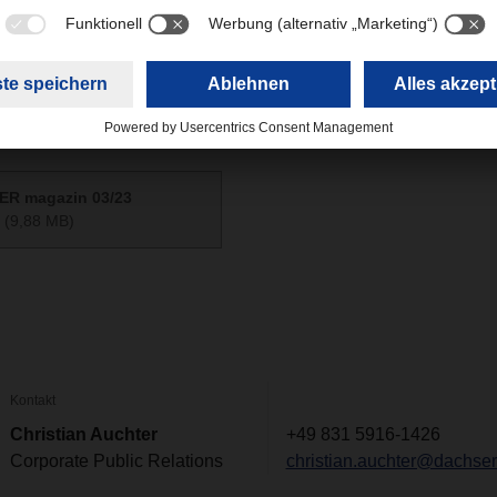
.
erne in unseren
älteren DACHSER magazin Ausgaben.
R magazin 03/23
(9,88 MB)
Kontakt
Christian Auchter
+49 831 5916-1426
Corporate Public Relations
christian.auchter@dachse