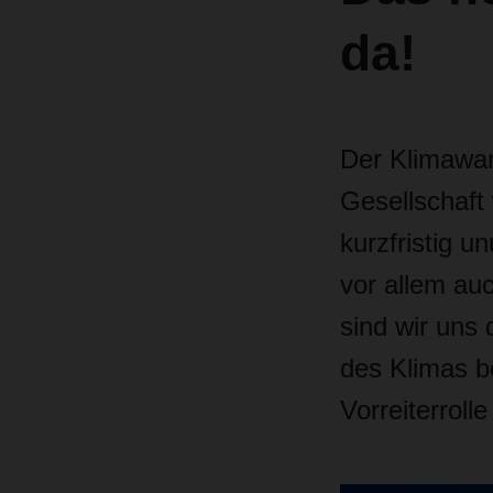
da!
Der Klimawand
Gesellschaft 
kurzfristig u
vor allem au
sind wir uns
des Klimas b
Vorreiterroll