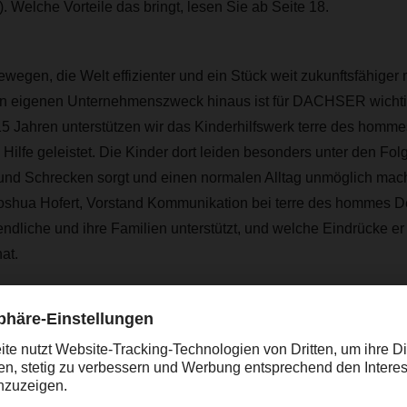
. Welche Vorteile das bringt, lesen Sie ab Seite 18.
bewegen, die Welt effizienter und ein Stück weit zukunftsfähig
en eigenen Unternehmenszweck hinaus ist für DACHSER wichtig
r 15 Jahren unterstützen wir das Kinderhilfswerk terre des homme
 Hilfe geleistet. Die Kinder dort leiden besonders unter den Fol
 und Schrecken sorgt und einen normalen Alltag unmöglich mach
 Joshua Hofert, Vorstand Kommunikation bei terre des hommes D
endliche und ihre Familien unterstützt, und welche Eindrücke e
at.
ches Exemplar und Archiv
tere Geschichten finden Sie im aktuellen Heft. Sie erhalten Ihr 
Niederlassung
oder hier als PDF. Wir wünschen Ihnen viel Freude