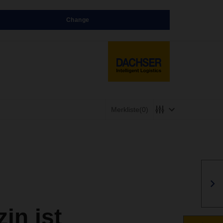
Change
Merkliste
(0)
n ist