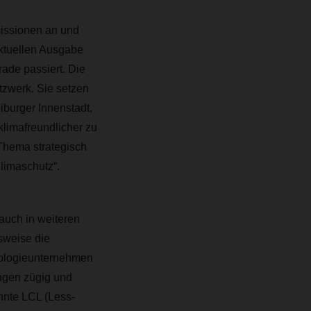
missionen an und
ktuellen Ausgabe
ade passiert. Die
tzwerk. Sie setzen
iburger Innenstadt,
klimafreundlicher zu
Thema strategisch
Klimaschutz“.
auch in weiteren
sweise die
nologieunternehmen
ngen zügig und
annte LCL (Less-