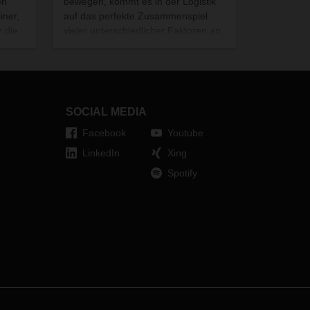
en
bewegen, kommt es in der Logistik
iner,
auf das perfekte Zusammenspiel
r die
vieler unterschiedlicher Faktoren an.
Am Ende des Tages machen dabei
d
aber Menschen, ihr persönliches
Engagement und ihr Miteinander
den entscheidenden Unterschied.
Logistik ist und bleibt bei DACHSER
SOCIAL MEDIA
„People Business“ – erst recht in
schwierigen Zeiten.
Facebook
Youtube
LinkedIn
Xing
Spotify