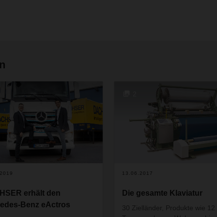
en
+
2
.2019
13.06.2017
SER erhält den
Die gesamte Klaviatur
edes-Benz eActros
30 Zielländer, Produkte wie 12