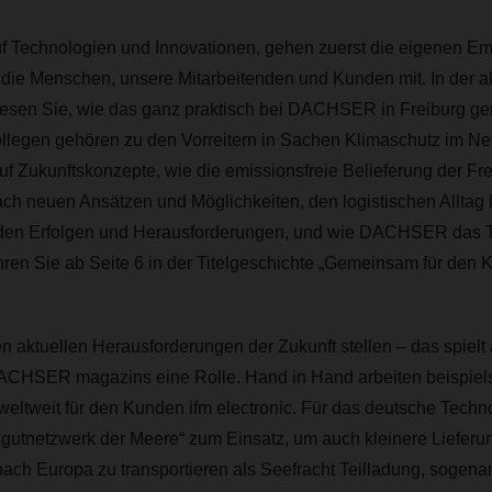
uf Technologien und Innovationen, gehen zuerst die eigenen E
die Menschen, unsere Mitarbeitenden und Kunden mit. In der a
esen Sie, wie das ganz praktisch bei DACHSER in Freiburg ger
llegen gehören zu den Vorreitern in Sachen Klimaschutz im Ne
uf Zukunftskonzepte, wie die emissionsfreie Belieferung der Fre
ch neuen Ansätzen und Möglichkeiten, den logistischen Alltag 
 den Erfolgen und Herausforderungen, und wie DACHSER das 
ahren Sie ab Seite 6 in der Titelgeschichte „Gemeinsam für den 
aktuellen Herausforderungen der Zukunft stellen – das spielt 
ACHSER magazins eine Rolle. Hand in Hand arbeiten beispiel
tweit für den Kunden ifm electronic. Für das deutsche Tech
gutnetzwerk der Meere“ zum Einsatz, um auch kleinere Lieferu
 nach Europa zu transportieren als Seefracht Teilladung, sogen