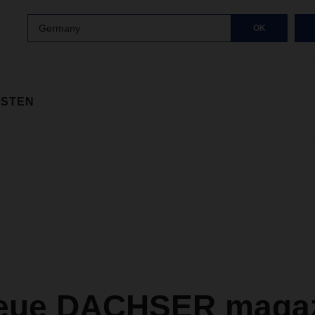
Germany
OK
ISTEN
eue DACHSER magazi