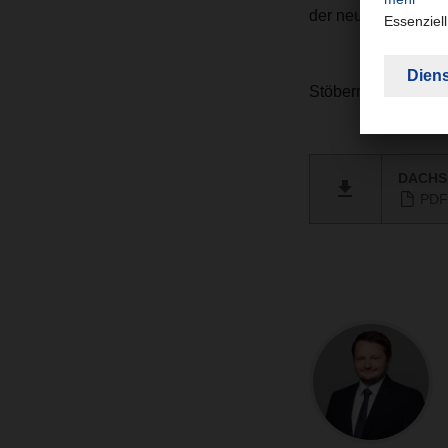
der neuen Ausgabe
Stöbern Sie auch g
DACHSE
PDF 