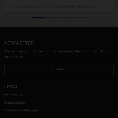
Ein von langer Hand vorbereiteter Übergang
„Wir haben Menschen nicht gesagt, was sie tun müssen. Wir
haben ihnen die Überzeugung vermittelt, eines der
anerkanntesten, weltumspannenden Netzwerke zu schaffen“
NEWSLETTER
Melden Sie sich hier an, um die neuesten News von DACHSER
zu erhalten.
Anmelden
LEGAL
Impressum
Datenschutz
Cookie Einstellungen