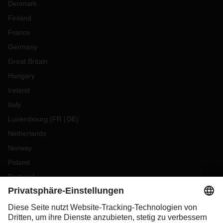
Denmark
Finland
France
Germany
Great Britain
Hungary
Ireland
Italy
Luxembourg
(
FR
DE
)
Netherlands
Norway
Poland
Portugal
Romania
Slovakia
Spain