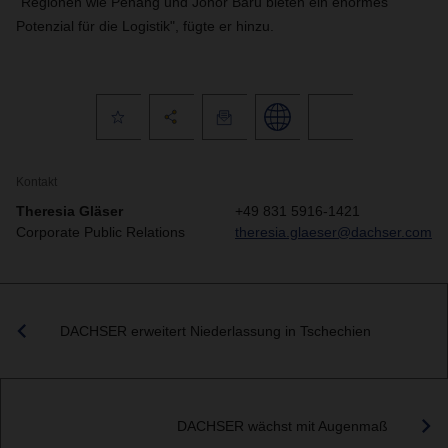
"Regionen wie Penang und Johor Baru bieten ein enormes
Potenzial für die Logistik", fügte er hinzu.
Kontakt
Theresia Gläser
+49 831 5916-1421
Corporate Public Relations
theresia.glaeser@dachser.com
DACHSER erweitert Niederlassung in Tschechien
DACHSER wächst mit Augenmaß