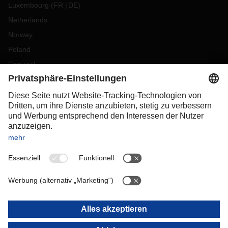
Luxembourg
(
FR
DE
)
Netherlands
Norway
Poland
Portugal
Romania
Slovakia
Spain
Sweden
Switzerland
(
DE
FR
)
Turkey
OCEANIA
Australia
New Zealand