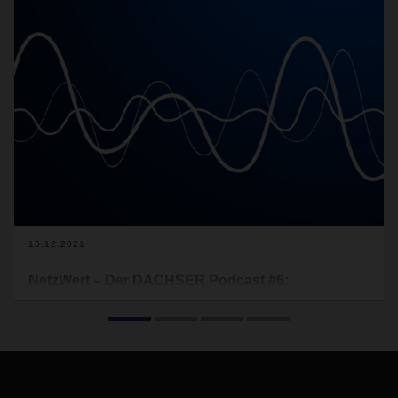
15.12.2021
NetzWert – Der DACHSER Podcast #6:
Weihnachtliche Lebensmittellogistik
In der letzten Podcast-Episode des Jahres geht es um die
Lebensmittellogistik. Wir wollten wissen, wie die Leckereien
vor und zwischen den Feiertagen in den Supermarkt und auf
die Weihnachtstafeln gelangen. Kolleginnen und Kollegen