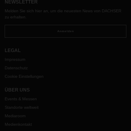
von DACHSER Food Logistics erzählen von der Reise der
NEWSLETTER
Nikoläuse, Lebkuchen, Knödel und Champagner.
Melden Sie sich hier an, um die neuesten News von DACHSER
zu erhalten.
Anmelden
LEGAL
Impressum
Datenschutz
Cookie Einstellungen
ÜBER UNS
Events & Messen
Standorte weltweit
Mediaroom
Medienkontakt