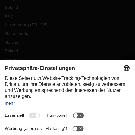
Ireland
Italy
Luxembourg
(
FR
DE
)
Netherlands
Norway
Poland
Portugal
Romania
Slovakia
Spain
Sweden
Switzerland
(
DE
FR
)
Turkey
OCEANIA