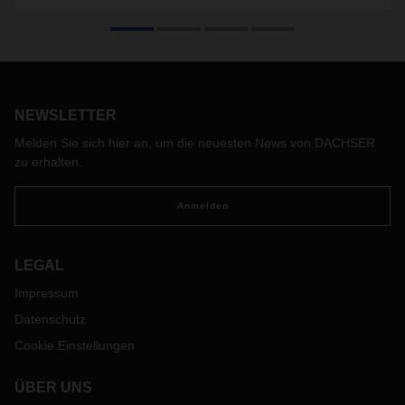
Mit dem Fokus auf Effizienz, Innovation und integrative
Verantwortung schafft DACHSER die Voraussetzungen für
eine nachhaltigere Logistik.
Andre Kranke, Head of
Corporate Research & Development und Projektleiter
Climate Protection bei DACHSER, verdeutlicht in diesem
Interview, welche Bedeutung intelligente Transportkonzepte
NEWSLETTER
für das Logistikunternehmen haben.
Melden Sie sich hier an, um die neuesten News von DACHSER
zu erhalten.
Anmelden
LEGAL
Impressum
Datenschutz
Cookie Einstellungen
ÜBER UNS