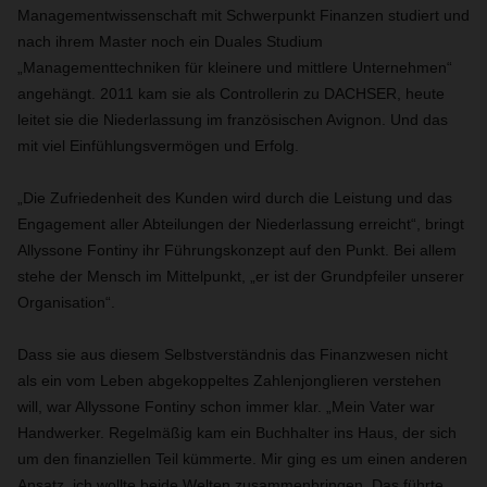
Managementwissenschaft mit Schwerpunkt Finanzen studiert und
nach ihrem Master noch ein Duales Studium
„Managementtechniken für kleinere und mittlere Unternehmen“
angehängt. 2011 kam sie als Controllerin zu DACHSER, heute
leitet sie die Niederlassung im französischen Avignon. Und das
mit viel Einfühlungsvermögen und Erfolg.
„Die Zufriedenheit des Kunden wird durch die Leistung und das
Engagement aller Abteilungen der Niederlassung erreicht“, bringt
Allyssone Fontiny ihr Führungskonzept auf den Punkt. Bei allem
stehe der Mensch im Mittelpunkt, „er ist der Grundpfeiler unserer
Organisation“.
Dass sie aus diesem Selbstverständnis das Finanzwesen nicht
als ein vom Leben abgekoppeltes Zahlenjonglieren verstehen
will, war Allyssone Fontiny schon immer klar. „Mein Vater war
Handwerker. Regelmäßig kam ein Buchhalter ins Haus, der sich
um den finanziellen Teil kümmerte. Mir ging es um einen anderen
Ansatz, ich wollte beide Welten zusammenbringen. Das führte