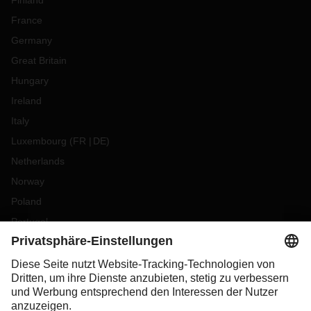
Finland
France
Germany
Great Britain
Hungary
Ireland
Italy
Luxembourg
(
FR
DE
)
Netherlands
Norway
Poland
Portugal
Romania
Slovakia
Spain
Sweden