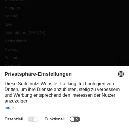
Hungary
Ireland
Italy
Luxembourg
(
FR
DE
)
Netherlands
Norway
Poland
Portugal
Romania
Slovakia
Spain
Sweden
Switzerland
(
DE
FR
)
Turkey