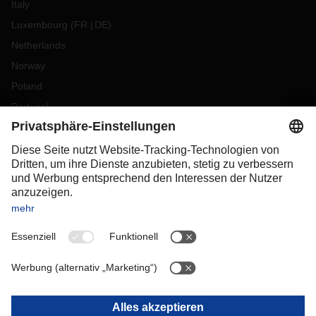
Italy
Luxembourg
(
FR
DE
)
Netherlands
Norway
Poland
Portugal
Romania
Slovakia
Spain
Sweden
Switzerland
(
DE
FR
)
Turkey
OCEANIA
Australia
New Zealand