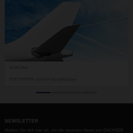
05.05.2022
DACHSER sichert langfristige
Luftfrachtkapazitäten
Im Zeitraum Mai 2022 bis April 2024 setzt DACHSER Air &
Sea Logistics sein Charter-Programm auf der Strecke
zwischen Shanghai und Frankfurt fort. Damit bietet der
Logistikdienstleister seinen Kunden weiterhin verlässliche
NEWSLETTER
Transportkapazitäten. Mit einem Großraumflugzeug fliegt
DACHSER an zwei Tagen die Woche zwischen Asien und
Melden Sie sich hier an, um die neuesten News von DACHSER