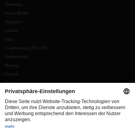
Germany
Great Britain
Hungary
Ireland
Italy
Luxembourg
(
FR
DE
)
Netherlands
Norway
Poland
Portugal
Romania
Slovakia
Spain
Sweden
Switzerland
(
DE
FR
)