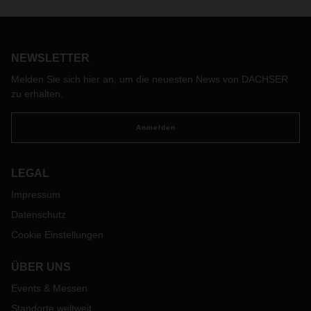
Anbindung bietet ideale Voraussetzungen für integrierte
Supply Chains.
NEWSLETTER
Melden Sie sich hier an, um die neuesten News von DACHSER
zu erhalten.
Anmelden
LEGAL
Impressum
Datenschutz
Cookie Einstellungen
ÜBER UNS
Events & Messen
Standorte weltweit