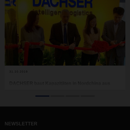
31.10.2019
DACHSER baut Kapazitäten in Nordchina aus
Im Oktober hat der Logistikdienstleister die Eröffnung seiner
neuen Büroräume in Nanjing gefeiert. Mit dem Umzug
wurde die Fläche der Niederlassung in Nordchina fast
verdoppelt. Dadurch präsentiert sich der Standort
zukunftsfähig.
NEWSLETTER