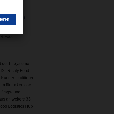
 neues
 European
n”
ER Food
nd der IT-Systeme
HSER Italy Food
 Kunden profitieren
rm für lückenlose
ftrags- und
us an weitere 33
ood Logistics Hub