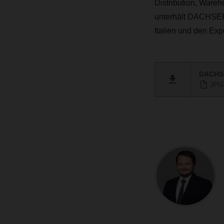
Distribution, Wareh
unterhält DACHSER 
Italien und den Expo
DACHSE
JPG 