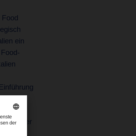
y Food
tegisch
lien ein
 Food-
talien
 Einführung
st unser
nd Händler
Dies wird