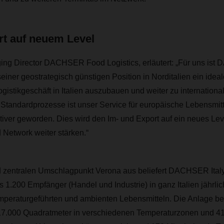
rt auf neuem Level
ging Director DACHSER Food Logistics, erläutert: „Für uns ist
seiner geostrategisch günstigen Position in Norditalien ein ide
gistikgeschäft in Italien auszubauen und weiter zu internationali
 Standardprozesse ist unser Service für europäische Lebensmit
tiver geworden. Dies wird den Im- und Export auf ein neues Le
Network weiter stärken.“
 zentralen Umschlagpunkt Verona aus beliefert DACHSER Italy
 1.200 Empfänger (Handel und Industrie) in ganz Italien jährlic
emperaturgeführten und ambienten Lebensmitteln. Die Anlage be
 17.000 Quadratmeter in verschiedenen Temperaturzonen und 