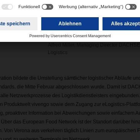
den Im- und Export auf ein
Level heben und damit das
Food Network weiter stärke
Alfred Miller, Managing Director DACHS
Logistics
ration bildete die Umstellung sämtlicher logistischer Abläufe u
ards, die Mitte Februar abgeschlossen wurde. Damit ist DAC
n alle Netzwerkprozesse des Logistikdienstleisters eingebunden.
en Produktwelt vivengo sowie dem Zugang zur eLogistics-Plattfo
, proaktiver Information bei Abweichungen sowie einfachem Au
ber das European Food Network ist der Standort darüber hina
 Von Verona aus verkehren täglich Linien zum europäischen F
n und zu weiteren Terminals im Netzwerk.