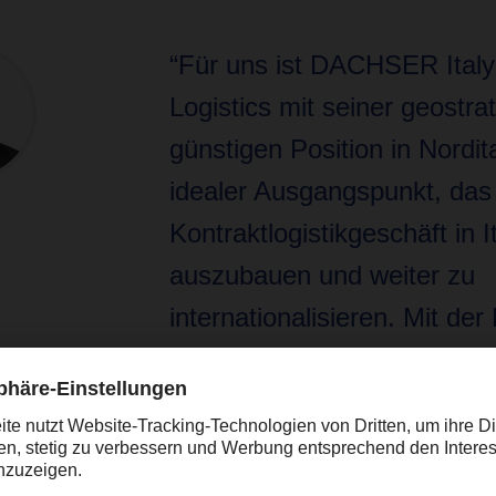
“Für uns ist DACHSER Ital
Logistics mit seiner geostra
günstigen Position in Nordita
idealer Ausgangspunkt, das
Kontraktlogistikgeschäft in I
auszubauen und weiter zu
internationalisieren. Mit der
unserer Standardprozesse i
Service für europäische
Lebensmittelproduzenten u
noch attraktiver geworden. 