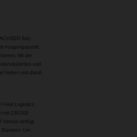
 DACHSER Italy
aler Ausgangspunkt,
sieren. Mit der
telproduzenten und
vel heben und damit
 Food Logistics
h mit 230.000
i Verona verfügt
41 Rampen. Um