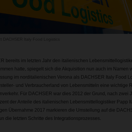
tzt DACHSER Italy Food Logistics
reits im letzten Jahr den italienischen Lebensmittellogistike
men hatte, spiegelt sich die Akquisition nun auch im Namen wi
lassung im norditalienischen Verona als DACHSER Italy Food Lo
Hersteller- und Verbraucherland von Lebensmitteln eine wichtige R
nverkehr. Für DACHSER war dies 2012 der Grund, nach zwei J
ent der Anteile des italienischen Lebensmittellogistiker Papp It
digen Übernahme 2017 markieren die Umstellung auf die DAC
n die letzten Schritte des Integrationsprozesses.