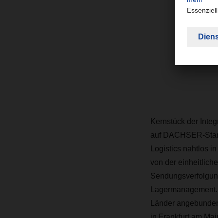
Kernstück der Integ
auf DACHSER-Stand
Logistics nahtlos i
von der einheitlich
Sendungsverfolgung
Lagermanagement. Ü
Länder angebunden.
in Frankfurt am Mai