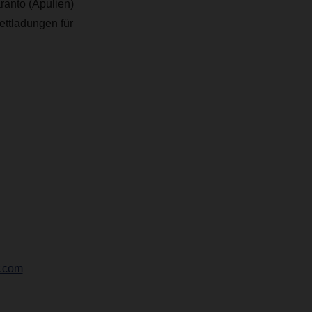
ranto (Apulien)
ttladungen für
r.com