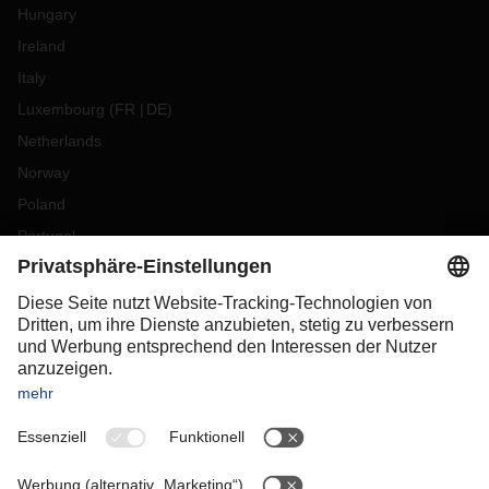
Hungary
Ireland
Italy
Luxembourg
(
FR
DE
)
Netherlands
Norway
Poland
Portugal
Romania
Slovakia
Spain
Sweden
Switzerland
(
DE
FR
)
Turkey
OCEANIA