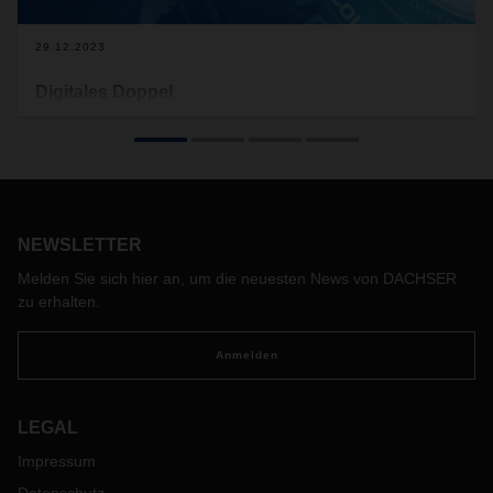
29.12.2023
Digitales Doppel
Der „digitale Zwilling“ gehört zu den Schlüsselinnovationen
für die Supply Chains von morgen. Auf welchen
Kerntechnologien basiert ein Digital Twin? Und was bedeutet
dieser für den Logistikalltag in Transport und Umschlag? Die
Antworten sind vielversprechend.
NEWSLETTER
Melden Sie sich hier an, um die neuesten News von DACHSER
zu erhalten.
Anmelden
LEGAL
Impressum