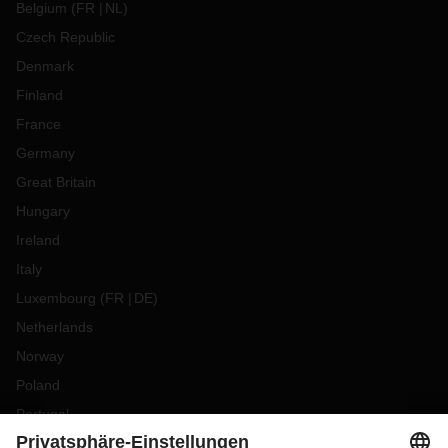
Belgium
(
FR
NL
)
Czech Republic
Denmark
Finland
France
Germany
Great Britain
Hungary
Ireland
Italy
Luxembourg
(
FR
DE
)
Netherlands
Norway
Poland
Portugal
Romania