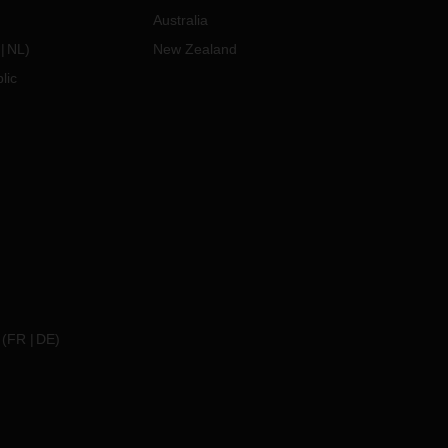
Australia
NL
)
New Zealand
lic
(
FR
DE
)