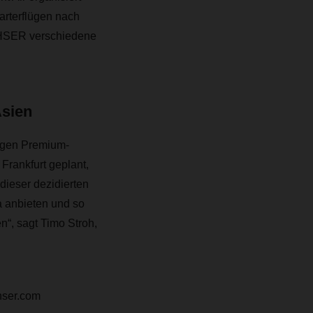
arterflügen nach
ACHSER verschiedene
Asien
sigen Premium-
Frankfurt geplant,
ieser dezidierten
 anbieten und so
“, sagt Timo Stroh,
hser.com