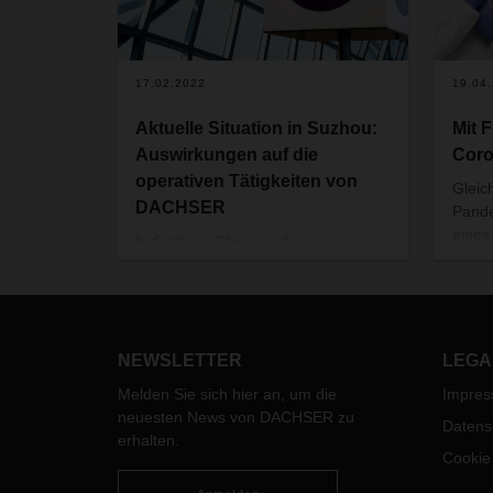
17.02.2022
19.04
Aktuelle Situation in Suzhou:
Mit 
Auswirkungen auf die
Cor
operativen Tätigkeiten von
Gleic
DACHSER
Pande
eines
In Suzhou, China sind einige
Vertr
COVID-19 Infektionen aufgetreten.
neuen
Laut einer Bekanntmachung der
Pharm
Behörden von Suzhou wurden vor
Unte
Ort mehrere neue Fälle gemeldet.
als 1
NEWSLETTER
LEGA
Da sich die Lage in Suzhou
ander
weiterhin nicht entspannt, führen die
Melden Sie sich hier an, um die
Impre
Spani
örtlichen Behörden nun einen
neuesten News von DACHSER zu
Lände
Datens
weiteren PCR-Massentest in der
erhalten.
Cookie
Stadt durch. In der Zwischenzeit
wurden vermehrt