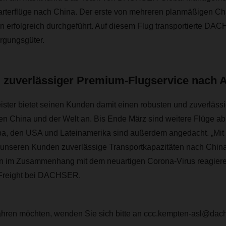
rterflüge nach China. Der erste von mehreren planmäßigen Ch
 erfolgreich durchgeführt. Auf diesem Flug transportierte D
rgungsgüter.
 zuverlässiger Premium-Flugservice nach 
eister bietet seinen Kunden damit einen robusten und zuverläs
n China und der Welt an. Bis Ende März sind weitere Flüge ab 
a, den USA und Lateinamerika sind außerdem angedacht. „Mit d
unseren Kunden zuverlässige Transportkapazitäten nach China
nen im Zusammenhang mit dem neuartigen Corona-Virus reagieren
 Freight bei DACHSER.
hren möchten, wenden Sie sich bitte an ccc.kempten-asl@dac