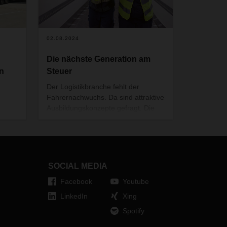
02.08.2024
Die nächste Generation am
n
Steuer
Der Logistikbranche fehlt der
Fahrernachwuchs. Da sind attraktive
Ausbildungskonzepte gefragt. Die
DACHSER Service und Ausbildungs
HSER
GmbH setzt seit zehn Jahren
n im
Maßstäbe in der Ausbildung von
y im
Fahrern in der Logistikbranche. Die
0
Niederlassung in Bremen war von
SOCIAL MEDIA
Anfang an Teil des Engagements.
egion
Facebook
Youtube
ng ein
LinkedIn
Xing
Spotify