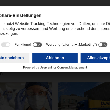
Kontakt
Theresia Gläser
+49 831 5916-1421
Corporate Public Relations
theresia.glaeser@dachser
en