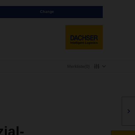
Change
Merkliste
(0)
ial-