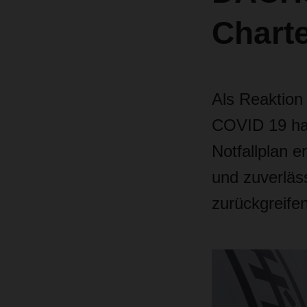
Chart
Als Reaktion 
COVID 19 hat
Notfallplan e
und zuverläs
zurückgreifen