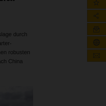
slage durch
rter-
inen robusten
ach China