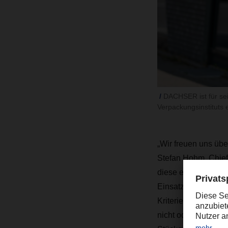
DACHSER ist für se
Verpackungsinstituts e
„Wir freuen uns übe
Stefan Hohm, Chief
diese einen klaren
Einsatz kommen kan
Kriterien treffen au
nicht oder nur mit