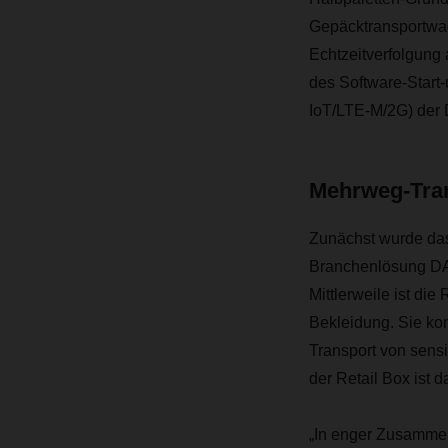
Gepäcktransportwag
Echtzeitverfolgung 
des Software-Start
IoT/LTE-M/2G) der
Mehrweg-Tran
Zunächst wurde da
Branchenlösung DAC
Mittlerweile ist di
Bekleidung. Sie ko
Transport von sensi
der Retail Box ist 
„In enger Zusammen