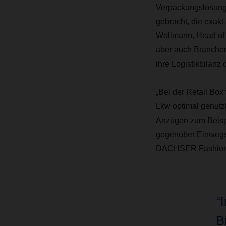
Verpackungslösung 
gebracht, die exakt
Wollmann, Head of 
aber auch Branchen-
ihre Logistikbilanz
„Bei der Retail Box
Lkw optimal genutz
Anzügen zum Beispi
gegenüber Einwegsy
DACHSER Fashion 
“
B