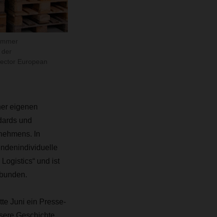
kammer
 der
rector European
ner eigenen
ndards und
rnehmens. In
de­nindividuelle
Logistics“ und ist
ebunden.
te Juni ein Presse-
nsere Geschichte