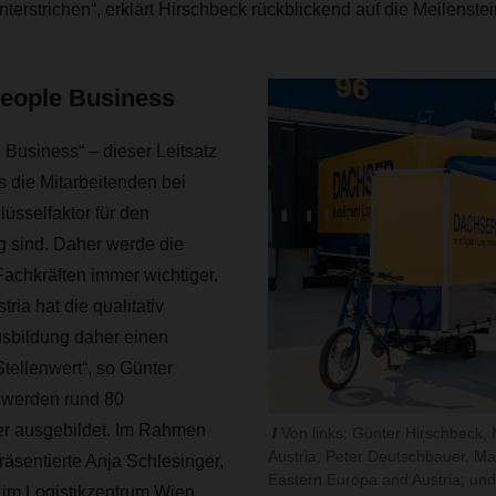
erstrichen“, erklärt Hirschbeck rückblickend auf die Meilenstei
People Business
e Business“ – dieser Leitsatz
s die Mitarbeitenden bei
sselfaktor für den
 sind. Daher werde die
achkräften immer wichtiger.
ia hat die qualitativ
sbildung daher einen
Stellenwert“, so Günter
l werden rund 80
r ausgebildet. Im Rahmen
Von links: Günter Hirschbeck
Austria; Peter Deutschbauer, M
räsentierte Anja Schlesinger,
Eastern Europa and Austria; und
 im Logistikzentrum Wien,