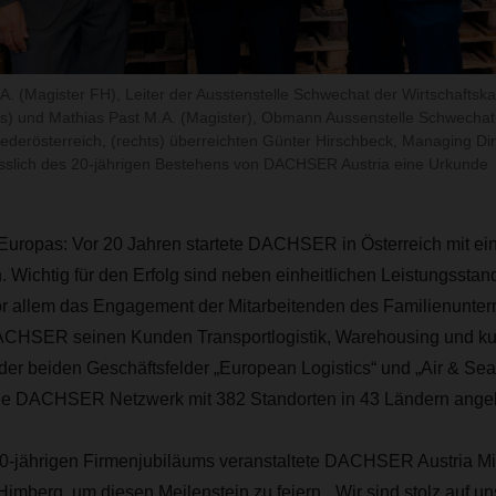
A. (Magister FH), Leiter der Ausstenstelle Schwechat der Wirtschafts
nks) und Mathias Past M.A. (Magister), Obmann Aussenstelle Schwechat
ederösterreich, (rechts) überreichten Günter Hirschbeck, Managing Di
lässlich des 20-jährigen Bestehens von DACHSER Austria eine Urkunde
 Europas: Vor 20 Jahren startete DACHSER in Österreich mit ei
 Wichtig für den Erfolg sind neben einheitlichen Leistungssta
 vor allem das Engagement der Mitarbeitenden des Familienunte
DACHSER seinen Kunden Transportlogistik, Warehousing und kun
der beiden Geschäftsfelder „European Logistics“ und „Air & Sea 
ale DACHSER Netzwerk mit 382 Standorten in 43 Ländern ang
20-jährigen Firmenjubiläums veranstaltete DACHSER Austria Mit
imberg, um diesen Meilenstein zu feiern. „Wir sind stolz auf u