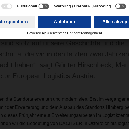
 unseren Kunden liegen. Dadurch sind schnelle Reaktionszeite
 Customer Service Teams fungieren als erste Ansprechpartner v
 sind stolz auf unsere Geschichte und die
schritte, die wir in den letzten zwei Jahrze
cht haben“, sagt Günter Hirschbeck, Man
ctor European Logistics Austria.
en die Standorte erweitert und modernisiert. Erst im vergangene
it der Erweiterung und dem Ausbau des Standorts Himberg b
ten dieses Frühjahr erneut Erweiterungsarbeiten im Logistikzentr
haben wir die Bedeutung von DACHSER in Österreich als logist