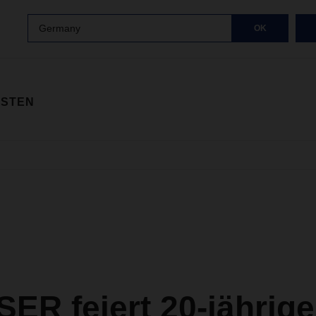
Germany
OK
ISTEN
ER feiert 20-jährige