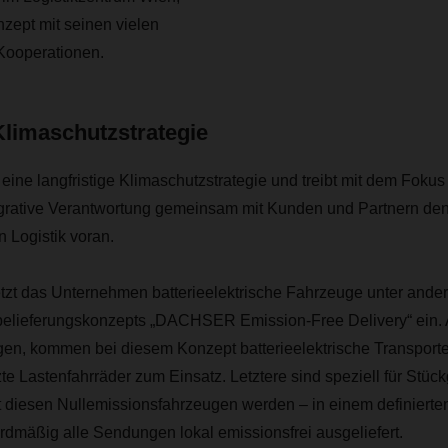
zept mit seinen vielen
Kooperationen.
Klimaschutzstrategie
ne langfristige Klimaschutzstrategie und treibt mit dem Fokus a
egrative Verantwortung gemeinsam mit Kunden und Partnern de
n Logistik voran.
setzt das Unternehmen batterieelektrische Fahrzeuge unter an
belieferungskonzepts „DACHSER Emission-Free Delivery“ ein. 
gen, kommen bei diesem Konzept batterieelektrische Transport
zte Lastenfahrräder zum Einsatz. Letztere sind speziell für Stück
t diesen Nullemissionsfahrzeugen werden – in einem definierte
rdmäßig alle Sendungen lokal emissionsfrei ausgeliefert.