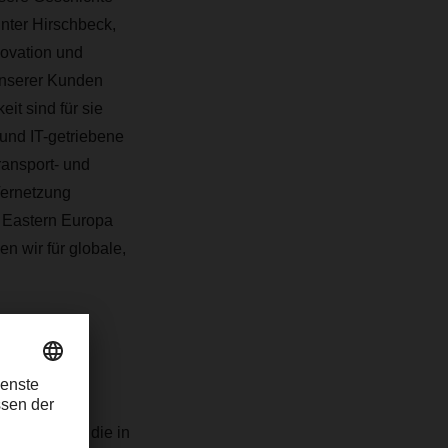
ünter Hirschbeck,
novation und
 unserer Kunden
eit sind für sie
und IT-getriebene
ansport- und
Vernetzung
s Eastern Europa
en wir für globale,
ieren auch
rlassungen, die in