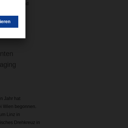
n möglich, und
or Ort“, so
hnten
aging
n Jahr hat
ei Wien begonnen.
um Linz in
isches Drehkreuz in