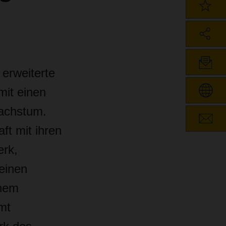
erweiterte
mit einen
Wachstum.
ft mit ihren
erk,
 einen
inem
mt