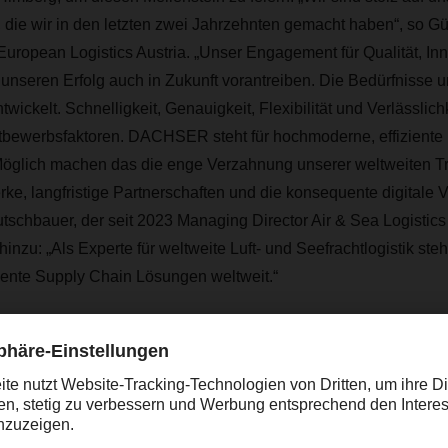
e, die wir in den letzten zwei Jahrzehnten gemacht haben“, so G
uropean Logistics Austria. „Unser Engagement für Qualität, In
 unseren Erfolg auch in Zukunft vorantreiben. Die Bedürfnisse
wickelt. Schnelligkeit, Genauigkeit, Flexibilität und Verlässlichk
bewerbsfaktoren. DACHSER steht für hochmoderne, effiziente 
Möglich machen das die enge Verzahnung unserer weltweiten Tr
e, langfristige Partnerschaften und die konsequente digitale 
utschbauer, der seit 2023 Managing Director Air & Sea Logistic
t hinzu: „Als Experte für weltweite Luft- und Seefrachtlogistik steh
iziente Supply Chain Lösungen weltweit.“
 von DACHSER Austria
andorte nach denselben Regeln und Abläufen arbeiten, profit
den davon. „Ein Vorteil sind unsere dezentral agierenden Niede