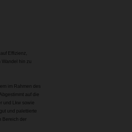
uf Effizienz,
n Wandel hin zu
derem im Rahmen des
Abgestimmt auf die
er und Lkw sowie
gut und palettierte
n Bereich der