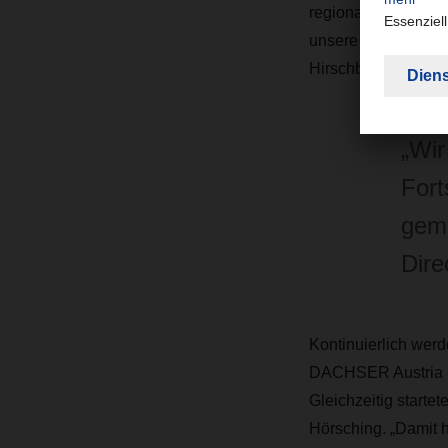
regionaler Nähe zu
unsere persönlichen
Hirschbeck.
„Wir
Fort
gema
Dire
Kontinuierlich werd
DACHSER Austria m
Gleichzeitig starte
Hörsching. „Damit 