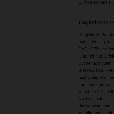
Europa nochmals unt
Logistics is 
"Logistics is Peopl
macht deutlich, das
DACHSER der Schlü
Unternehmenserfolg
Suche nach guten F
„Bei DACHSER Austr
hochwertige Lehrau
traditionell großen 
Hirschbeck. Aktuel
Nachwuchslogistike
der Veranstaltung p
Ausbildungsleiterin