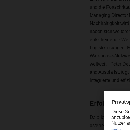
und die Fortschritt
Managing Director E
Nachhaltigkeit wird
haben sich weiterent
entscheidende Wett
Logistiklösungen. 
Warehouse-Netzwerk
weltweit.“ Peter De
and Austria ist, füg
integrierte und eff
Erfolgskurs
Da alle DACHSER St
österreichische Kun