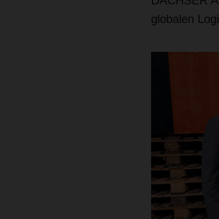
DACHSER Aust
globalen Logis