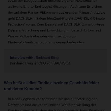
sowie der stetige Ausbau unseres eigenen Netzwerks für
weltweite End-to-End-Logistiklösungen. Auch zum Erreichen
der auf dem Pariser Abkommen basierenden Klimaschutzziele
geht DACHSER mit dem Idea2net-Projekt „DACHSER Climate
Protection” voran. Zum Beispiel mit DACHSER Emission-Free
Delivery, Forschung und Entwicklung im Bereich E-Lkw und
Wasserstoffantriebe oder der Errichtung von
Photovoltaikanlagen auf den eigenen Gebäuden.
Interview with:
Burkhard Eling
Burkhard Eling ist CEO von DACHSER
Was heißt all dies für die einzelnen Geschäftsfelder
und deren Kunden?
In Road Logistics konzentrieren wir uns auf Stärkung des
Netzwerks und die kontinuierliche Weiterentwicklung der
Services etwa im Ausbau der Kontraktlogistik, beim Etablieren