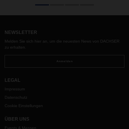
Verantwortung, Integrität, Vertrauen und Ehrlichkeit –
z
ahlreiche aktuelle Studien und Forschungsergebnisse
belegen, dass ein wertebasierter Compliance-Ansatz, wie
ihn DACHSER seit zehn Jahren verfolgt, den wirksamsten
NEWSLETTER
Schutz gegen die möglichen
Risiken von Wirtschafts- und
Unternehmenskriminalität bietet.
Melden Sie sich hier an, um die neuesten News von DACHSER
zu erhalten.
Anmelden
LEGAL
Impressum
Datenschutz
Cookie Einstellungen
ÜBER UNS
Events & Messen