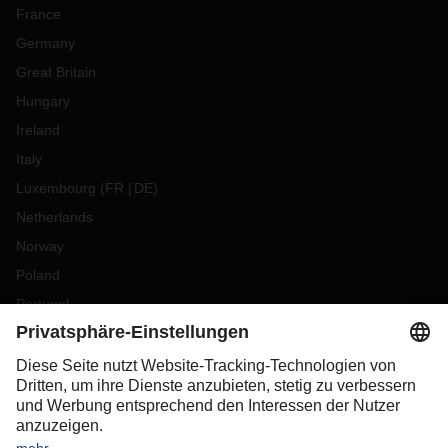
France
Germany
Great Britain
Hungary
Ireland
Italy
Luxembourg
(
FR
DE
)
Netherlands
Norway
Poland
Portugal
Romania
Slovakia
Spain
Sweden