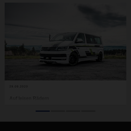
29.09.2020
Auf leisen Rädern
Für weniger Abgase und mehr Ruhe: In den nächsten drei
Jahren rüstet ABT e-Line bis zu 20.000 Volkswagen Caddy
und Transporter auf Elektroantrieb um. DACHSER
übernimmt die Beschaffung, Lagerung und