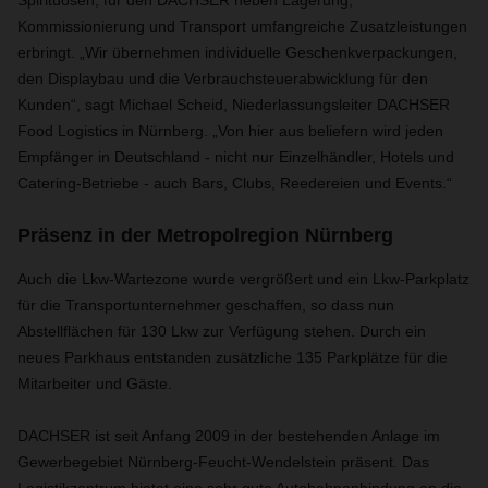
Spirituosen
, für den DACHSER neben Lagerung,
Kommissionierung und Transport umfangreiche Zusatzleistungen
erbringt. „Wir übernehmen individuelle
Geschenkverpackungen,
den Displaybau und die
Verbrauchsteuerabwicklung
für den
Kunden“, sagt Michael Scheid, Niederlassungsleiter DACHSER
Food Logistics in Nürnberg.
„Von hier aus beliefern wird jeden
Empfänger in Deutschland - nicht nur
Einzelhändler, Hotels und
Catering-Betriebe - auch
Bars, Clubs, Reedereien
und Events.“
Präsenz in der Metropolregion Nürnberg
Auch die Lkw-Wartezone wurde vergrößert und ein Lkw-Parkplatz
für die Transportunternehmer geschaffen, so dass nun
Abstellflächen für 130 Lkw zur Verfügung stehen. Durch ein
neues Parkhaus entstanden zusätzliche 135 Parkplätze für die
Mitarbeiter und Gäste.
DACHSER ist seit Anfang 2009 in der bestehenden Anlage
im
Gewerbegebiet Nürnberg-Feucht-Wendelstein präsent. Das