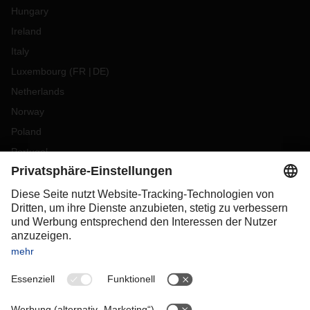
Hungary
Ireland
Italy
Luxembourg
(
FR
DE
)
Netherlands
Norway
Poland
Portugal
Romania
Slovakia
Spain
Sweden
Switzerland
(
DE
FR
)
Turkey
OCEANIA