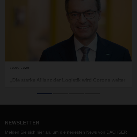
30.09.2020
„Die starke Allianz der Logistik wird Corona weiter
die Stirn bieten“
Hand in Hand mit Kunden und Servicepartnern die
Lieferketten am Laufen halten und sich auch in der Not
aufeinander verlassen können – das ist für Bernhard Simon,
CEO von DACHSER, essentiell für das Herbstgeschäft in
NEWSLETTER
Zeiten von Corona.
Melden Sie sich hier an, um die neuesten News von DACHSER