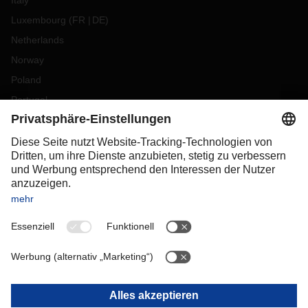
Italy
Luxembourg
(
FR
DE
)
Netherlands
Norway
Poland
Portugal
Romania
Slovakia
Spain
Sweden
Switzerland
(
DE
FR
)
Turkey
OCEANIA
Australia
New Zealand