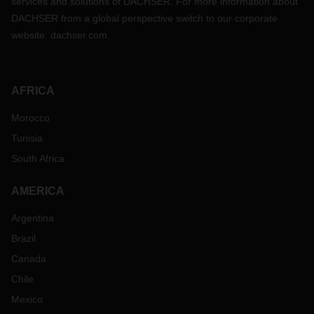
services and solutions of DACHSER. For more information about
DACHSER from a global perspective switch to our corporate
website:
dachser.com
AFRICA
Morocco
Tunisia
South Africa
AMERICA
Argentina
Brazil
Canada
Chile
Mexico