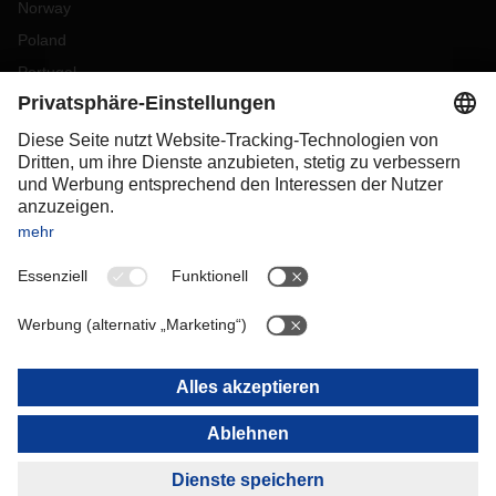
Norway
Poland
Portugal
Romania
Slovakia
Spain
Sweden
Switzerland
(
DE
FR
)
Turkey
OCEANIA
Australia
New Zealand