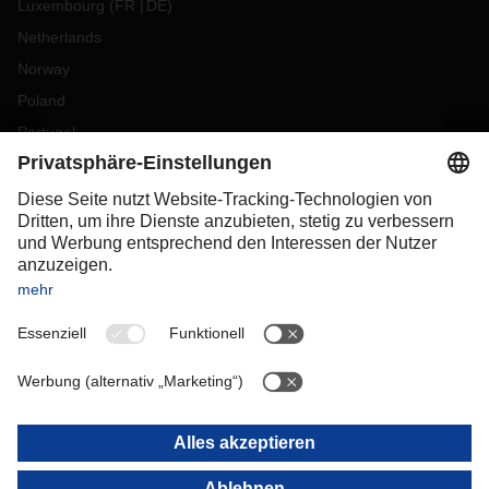
Luxembourg
(
FR
DE
)
Netherlands
Norway
Poland
Portugal
Romania
Slovakia
Spain
Sweden
Switzerland
(
DE
FR
)
Türkiye
OCEANIA
Australia
New Zealand