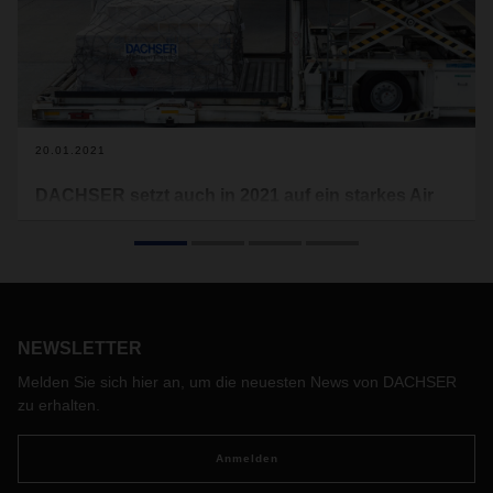
20.01.2021
DACHSER setzt auch in 2021 auf ein starkes Air
Netzwerk mit eigenen Kapazitäten
DACHSER Air & Sea Logistics führt den in 2020 begonnen
Kurs mit verstärkten eigenen Kapazitäten auch im neuen
Jahr fort. Ab Mitte Januar werden die Strecken Hongkong-
Frankfurt sowie Frankfurt – Chicago und retour geflogen
NEWSLETTER
Melden Sie sich hier an, um die neuesten News von DACHSER
zu erhalten.
Anmelden