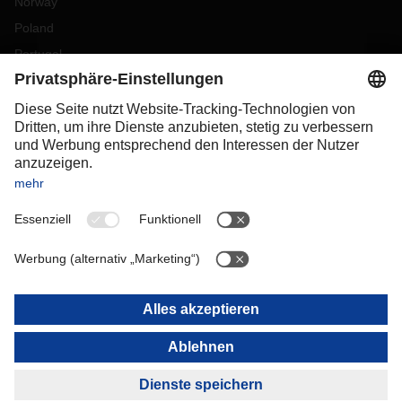
Norway
Poland
Portugal
Romania
Slovakia
Spain
Sweden
Switzerland
(
DE
FR
)
Turkey
OCEANIA
Australia
New Zealand