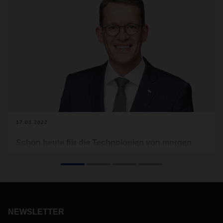
17.03.2022
Schon heute für die Technologien von morgen
rüsten
Der Wandel zu Null-Emissionstechnologien in der Logistik
wird kommen. Die rechtlichen Rahmenbedingungen dafür
sind längst festgelegt. Die entsprechenden Technologien
müssen in den kommenden Jahren unter Hochdruck
NEWSLETTER
entwickelt und zur Marktreife gebracht werden. DACHSER
setzt sich schon heute intensiv mit ihnen auseinander und