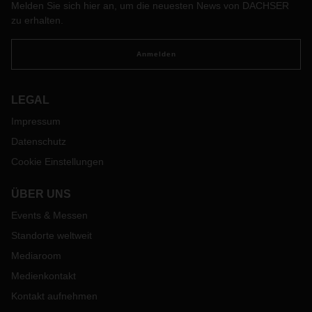
Melden Sie sich hier an, um die neuesten News von DACHSER
bindet sie in die produktiven Netzwerkprozesse ein. Dazu
zu erhalten.
Gedanken von CEO Burkhard Eling.
Anmelden
LEGAL
Impressum
Datenschutz
Cookie Einstellungen
ÜBER UNS
Events & Messen
Standorte weltweit
Mediaroom
Medienkontakt
Kontakt aufnehmen