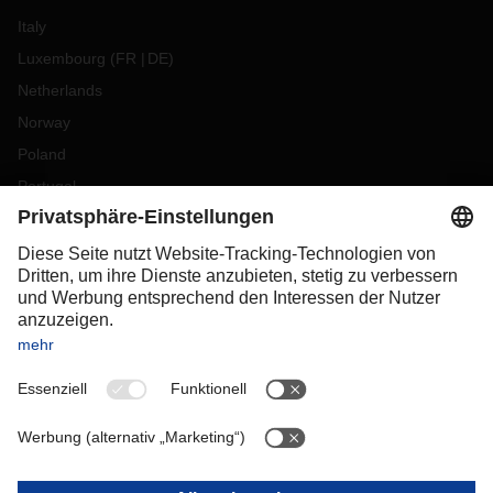
Italy
Luxembourg
(
FR
DE
)
Netherlands
Norway
Poland
Portugal
Romania
Slovakia
Spain
Sweden
Switzerland
(
DE
FR
)
Turkey
OCEANIA
Australia