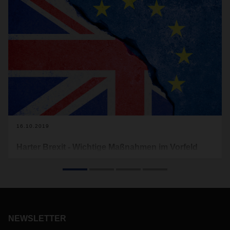
16.10.2019
Harter Brexit - Wichtige Maßnahmen im Vorfeld
Auch wenn es in den Verhandlungen zwischen der EU und
Großbritannien einige Bewegungen gibt, kann der "No deal"
Brexit am 31. Oktober 2019 weiterhin nicht ausgeschlossen
werden.
NEWSLETTER