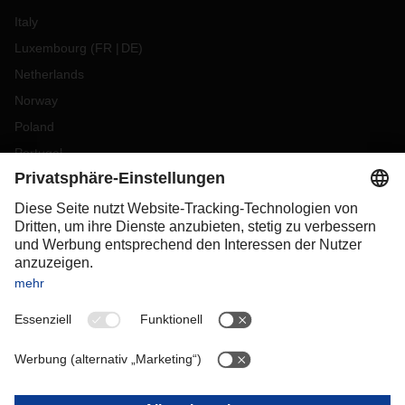
Italy
Luxembourg
(
FR
DE
)
Netherlands
Norway
Poland
Portugal
Romania
Slovakia
Spain
Sweden
Switzerland
(
DE
FR
)
Turkey
OCEANIA
Australia