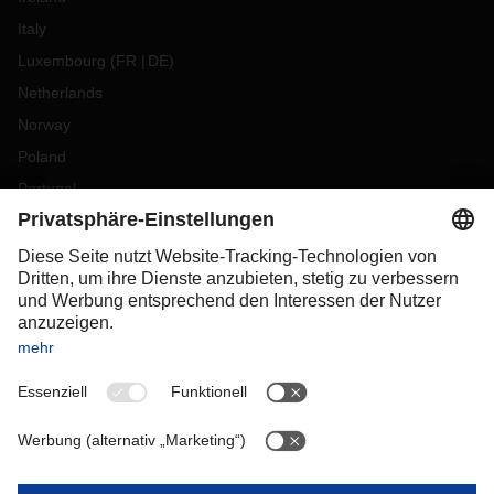
Italy
Luxembourg
(
FR
DE
)
Netherlands
Norway
Poland
Portugal
Romania
Slovakia
Spain
Sweden
Switzerland
(
DE
FR
)
Turkey
OCEANIA
Australia